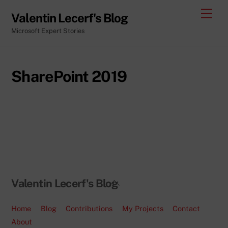
Skip
Men
Valentin Lecerf's Blog
to
Microsoft Expert Stories
content
SharePoint 2019
Back
Valentin Lecerf's Blog
To
Top
Home
Blog
Contributions
My Projects
Contact
About