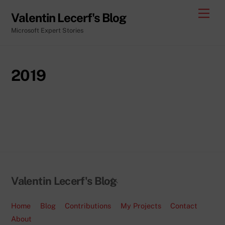
Skip
Men
Valentin Lecerf's Blog
to
Microsoft Expert Stories
content
2019
Back
Valentin Lecerf's Blog
To
Top
Home
Blog
Contributions
My Projects
Contact
About