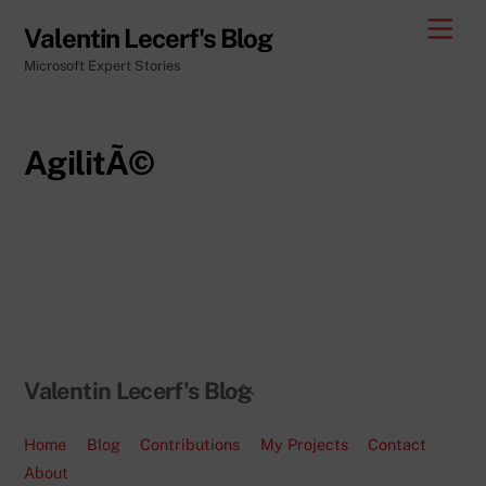
Skip
Men
Valentin Lecerf's Blog
to
Microsoft Expert Stories
content
AgilitÃ©
Back
Valentin Lecerf's Blog
To
Top
Home
Blog
Contributions
My Projects
Contact
About