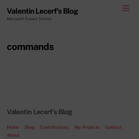
Skip
Men
Valentin Lecerf's Blog
to
Microsoft Expert Stories
content
commands
Back
Valentin Lecerf's Blog
To
Top
Home
Blog
Contributions
My Projects
Contact
About