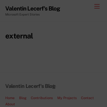
Skip
Men
Valentin Lecerf's Blog
to
Microsoft Expert Stories
content
external
Back
Valentin Lecerf's Blog
To
Top
Home
Blog
Contributions
My Projects
Contact
About