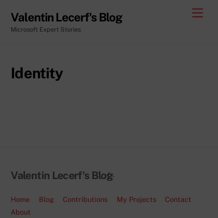
Skip
Men
Valentin Lecerf's Blog
to
Microsoft Expert Stories
content
Identity
Back
Valentin Lecerf's Blog
To
Top
Home
Blog
Contributions
My Projects
Contact
About