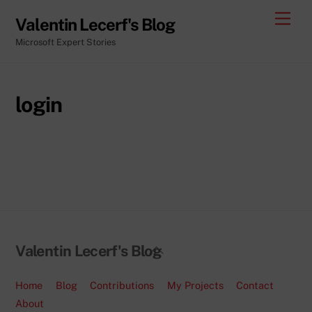
Skip
Men
Valentin Lecerf's Blog
to
Microsoft Expert Stories
content
login
Back
Valentin Lecerf's Blog
To
Top
Home
Blog
Contributions
My Projects
Contact
About