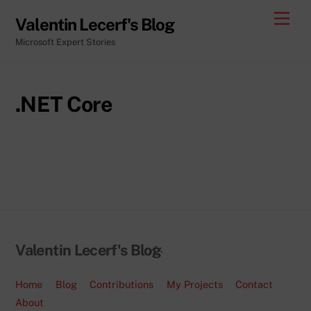
Skip
Men
Valentin Lecerf's Blog
to
Microsoft Expert Stories
content
.NET Core
Back
Valentin Lecerf's Blog
To
Top
Home
Blog
Contributions
My Projects
Contact
About