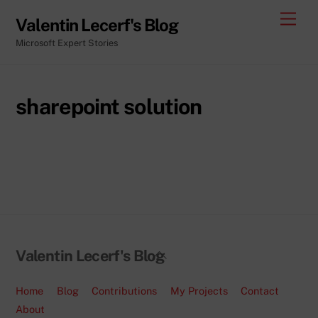
Skip
Men
Valentin Lecerf's Blog
to
Microsoft Expert Stories
content
sharepoint solution
Back
Valentin Lecerf's Blog
To
Top
Home
Blog
Contributions
My Projects
Contact
About