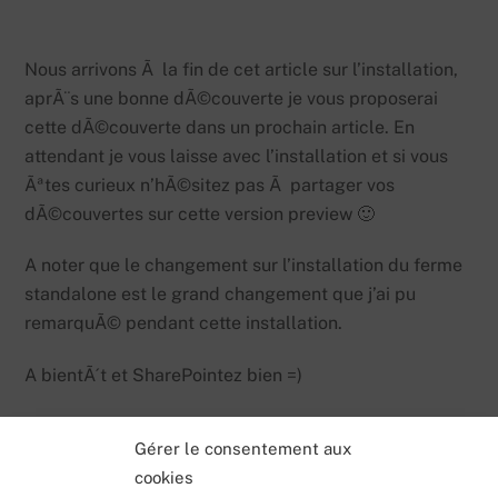
Nous arrivons Ã la fin de cet article sur l’installation,
aprÃ¨s une bonne dÃ©couverte je vous proposerai
cette dÃ©couverte dans un prochain article. En
attendant je vous laisse avec l’installation et si vous
Ãªtes curieux n’hÃ©sitez pas Ã partager vos
dÃ©couvertes sur cette version preview 🙂
A noter que le changement sur l’installation du ferme
standalone est le grand changement que j’ai pu
remarquÃ© pendant cette installation.
A bientÃ´t et SharePointez bien =)
Gérer le consentement aux
cookies