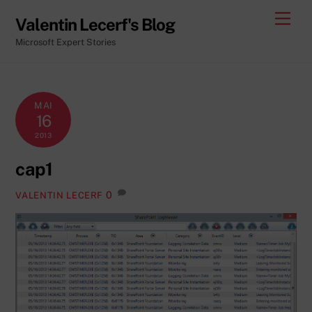
Skip
Men
Valentin Lecerf's Blog
to
Microsoft Expert Stories
content
MAI
16
2013
cap1
0
VALENTIN LECERF