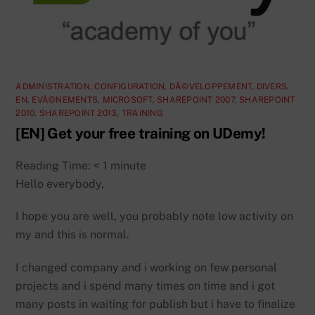
ADMINISTRATION
,
CONFIGURATION
,
DÃ©VELOPPEMENT
,
DIVERS
,
EN
,
EVÃ©NEMENTS
,
MICROSOFT
,
SHAREPOINT 2007
,
SHAREPOINT
2010
,
SHAREPOINT 2013
,
TRAINING
[EN] Get your free training on UDemy!
Reading Time:
< 1
minute
Hello everybody,
I hope you are well, you probably note low activity on
my and this is normal.
I changed company and i working on few personal
projects and i spend many times on time and i got
many posts in waiting for publish but i have to finalize