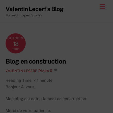
Skip
Men
Valentin Lecerf's Blog
to
Microsoft Expert Stories
content
OCTOBRE
18
2012
Blog en construction
Divers
0
VALENTIN LECERF
Reading Time:
< 1
minute
Bonjour Ã vous,
Mon blog est actuellement en construction.
Merci de votre patience.