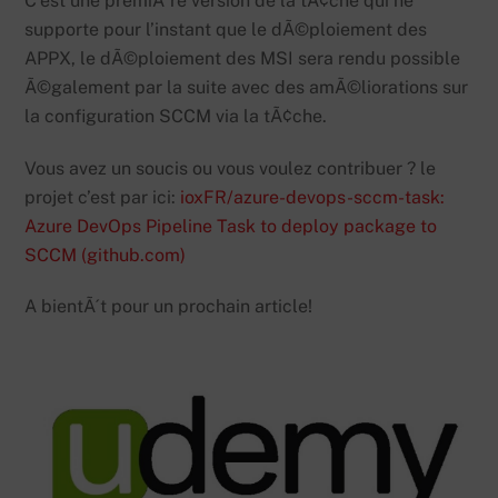
C’est une premiÃ¨re version de la tÃ¢che qui ne
supporte pour l’instant que le dÃ©ploiement des
APPX, le dÃ©ploiement des MSI sera rendu possible
Ã©galement par la suite avec des amÃ©liorations sur
la configuration SCCM via la tÃ¢che.
Vous avez un soucis ou vous voulez contribuer ? le
projet c’est par ici:
ioxFR/azure-devops-sccm-task:
Azure DevOps Pipeline Task to deploy package to
SCCM (github.com)
A bientÃ´t pour un prochain article!