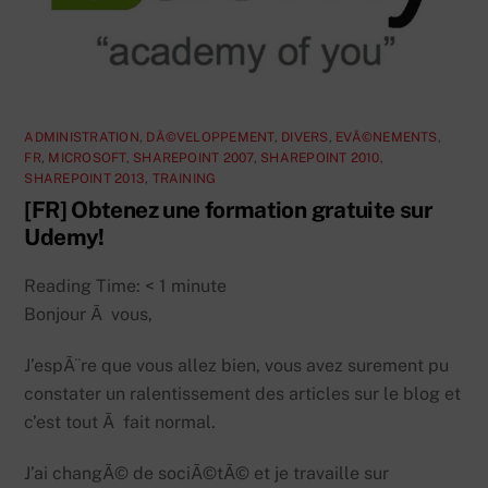
ADMINISTRATION
,
DÃ©VELOPPEMENT
,
DIVERS
,
EVÃ©NEMENTS
,
FR
,
MICROSOFT
,
SHAREPOINT 2007
,
SHAREPOINT 2010
,
SHAREPOINT 2013
,
TRAINING
[FR] Obtenez une formation gratuite sur
Udemy!
Reading Time:
< 1
minute
Bonjour Ã vous,
J’espÃ¨re que vous allez bien, vous avez surement pu
constater un ralentissement des articles sur le blog et
c’est tout Ã fait normal.
J’ai changÃ© de sociÃ©tÃ© et je travaille sur