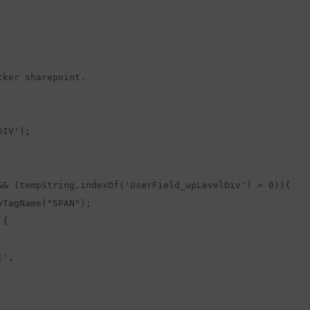
ker sharepoint.

IV');

&& (tempString.indexOf('UserField_upLevelDiv') > 0)){

TagName("SPAN");

{

';
