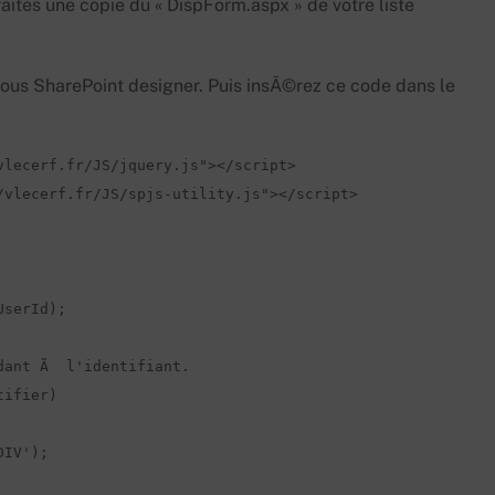
faites une copie du « DispForm.aspx » de votre liste
 sous SharePoint designer. Puis insÃ©rez ce code dans le
lecerf.fr/JS/jquery.js"></script>

vlecerf.fr/JS/spjs-utility.js"></script> 

ant Ã  l'identifiant.

ifier) 

IV');
