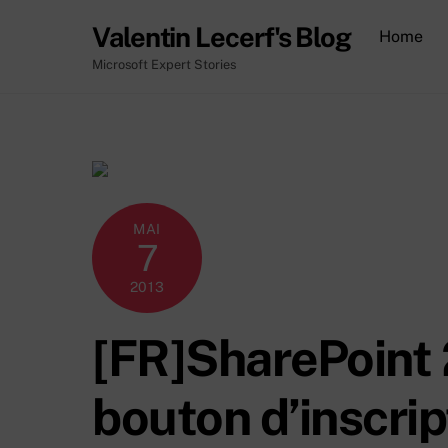
Skip
Valentin Lecerf's Blog
Home
to
content
Microsoft Expert Stories
MAI
7
2013
[FR]SharePoint 
bouton d’inscri