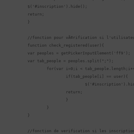
$('#inscription').hide();

return;

}

//fonction pour vÃ©rification si l'utilisate
function check_registered(user){

var peoples = getPickerInputElement('ff9');

var tab_people = peoples.split(";");

	for(var i=0;i < tab_people.length;i++){

		if(tab_people[i] == user){

			$('#inscription').hide();

		return;

		}

	}

}

//fonction de verification si les inscription