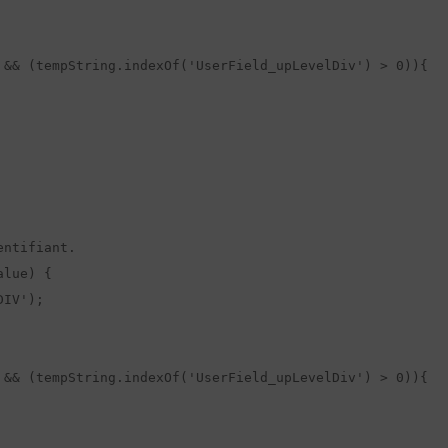
 && (tempString.indexOf('UserField_upLevelDiv') > 0)){

ntifiant.

lue) {

IV');

 && (tempString.indexOf('UserField_upLevelDiv') > 0)){
