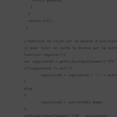
    return peoples;

   }

  }

  return null;

 }

//fonction on click sur le bouton d'inscript
// pour finir on cache le bouton par la suite
function register(){

var registered = getPickerInputElement('ff9')
if(registered != null){

	registered = registered + ';' + userInfoObj.Name;

}

else

{

	registered = userInfoObj.Name;

}

setPickerInputElement('ff9', registered);
