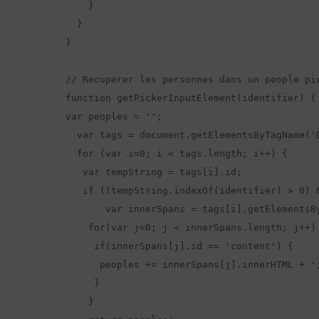
    }

  }

}

// Recuperer les personnes dans un people pic
function getPickerInputElement(identifier) {

var peoples = '';

  var tags = document.getElementsByTagName('D
  for (var i=0; i < tags.length; i++) {

   var tempString = tags[i].id;

   if ((tempString.indexOf(identifier) > 0) 
       var innerSpans = tags[i].getElementsBy
    for(var j=0; j < innerSpans.length; j++) 
     if(innerSpans[j].id == 'content') {

      peoples += innerSpans[j].innerHTML + ';
     }

    }  
