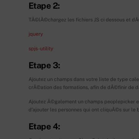
Etape 2:
TÃ©lÃ©chargez les fichiers JS ci dessous et d
jquery
spjs-utility
Etape 3:
Ajoutez un champs dans votre liste de type calend
crÃ©ation des formations, afin de dÃ©finir de da
Ajoutez Ã©galement un champs peoplepicker et n
d’ajouter les personnes qui ont cliquÃ©s sur le 
Etape 4: