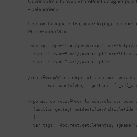
Ouvrir votre site avec SharePoint designer puis 
« calendrier ».
Une fois la copie faites, ouvez la page toujours
PlaceHolderMain:
 <script type="text/javascript" src="http://v
  <script type="text/javascript" src="http://
  <script type="text/javascript">

//on rÃ©cupÃ©re l'objet utilisateur courant.

	var userInfoObj = getUserInfo_v2(_spUserId);  

//permet de recupÃ©rer le controle correspond
  function getTagFromIdentifierAndTitle(ident
  {

  var tags = document.getElementsByTagName('D