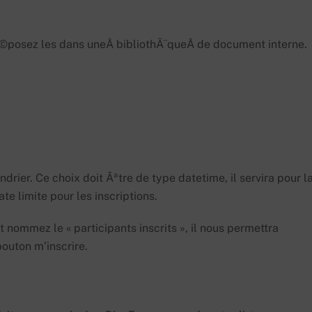
Ã©posez les dans uneÂ bibliothÃ¨queÂ de document interne.
rier. Ce choix doit Ãªtre de type datetime, il servira pour l
te limite pour les inscriptions.
ommez le « participants inscrits », il nous permettra
bouton m’inscrire.