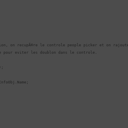
ion, on recupÃ©re le controle people picker et on rajoute
 pour eviter les doublon dans le controle.

;
