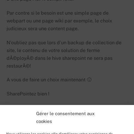
Par contre si le besoin est une simple page de
webpart ou une page wiki par exemple, le choix
judicieux sera une content page.
N’oubliez pas que lors d’un backup de collection de
site, le contenu de votre solution de ferme
dÃ©ployÃ© dans le hive sharepoint ne sera pas
restaurÃ©!
A vous de faire un choix maintenant 🙂
SharePointez bien !
Gérer le consentement aux
cookies