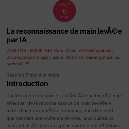
AOÛT
6
2021
La reconnaissance de main levÃ©e
par IA
.NET Core
,
Cloud
,
DÃ©veloppement
,
VALENTIN LECERF
Uncategorized
amazon
,
azure
,
blazor
,
IA
,
learning
,
machine
,
python
0
Reading Time:
4
minutes
Introduction
Dans le cadre d’un projet, j’ai Ã©tÃ© challengÃ© pour
effectuer de la reconnaissance de main levÃ©e Ã
partir d’un flux camÃ©ra streaming dans l’objectif
que pendant une sÃ©ance de vote, nous puissions
comptabilisÃ© les votes pour, contre et en dÃ©duire