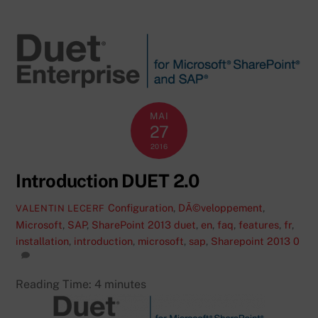
MAI
27
2016
Introduction DUET 2.0
Configuration
,
DÃ©veloppement
,
VALENTIN LECERF
Microsoft
,
SAP
,
SharePoint 2013
duet
,
en
,
faq
,
features
,
fr
,
installation
,
introduction
,
microsoft
,
sap
,
Sharepoint 2013
0
Reading Time:
4
minutes