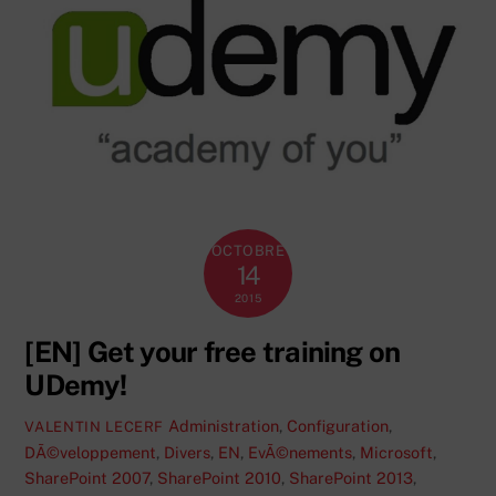
OCTOBRE
14
2015
[EN] Get your free training on
UDemy!
Administration
,
Configuration
,
VALENTIN LECERF
DÃ©veloppement
,
Divers
,
EN
,
EvÃ©nements
,
Microsoft
,
SharePoint 2007
,
SharePoint 2010
,
SharePoint 2013
,