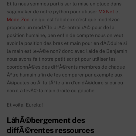
Et la nous sommes partis sur la mise en place dans
sagemaker de notre python pour utiliser
MXNet
et
ModelZoo
, ce qui est fabuleux c’est que modelzoo
propose un modÃ¨le prÃ©-entrainÃ© pour de la
position humaine, ben enfin de compte nous on veut
avoir la position des bras et main pour en dÃ©duire si
la main est levÃ©e non? donc avec l’aide de Benjamin
nous avons fait notre petit script pour utiliser les
coordonnÃ©es des diffÃ©rents membres de chaque
Ãªtre humain afin de les comparer par exemple aux
Ã©paules ou Ã la tÃªte afin d’en dÃ©duire si oui ou
non il a levÃ© la main droite ou gauche.
Et voila, Eureka!
LâhÃ©bergement des
diffÃ©rentes ressources