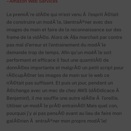
– Amazon Web Services
La premiÃ¨re idÃ©e qui m’est venu Ã l’esprit Ã©tait
de construire un modÃ¨le, lâentraÃ®ner avec des
images de main et faire de la reconnaissance sur des
frame de la vidÃ©o. Alors ok Ã§a marchait par contre
pas mal d’erreur et l’entrainement du modÃ¨le
demande trop de temps. Afin qu’un modÃ¨le soit
performant et efficace il faut une quantitÃ© de
donnÃ©es importante et malgrÃ© un petit script pour
rÃ©cupÃ©rer les images de main sur le web ce
n’Ã©tait pas suffisant. Et puis un jour, pendant un
Ã©change avec un mec de chez AWS (dÃ©dicace Ã
Benjamin!), il me souffle une autre idÃ©e Ã l’oreille.
Utiliser un modÃ¨le prÃ© entrainÃ©! Mais quel con,
pourquoi j’y ai pas pensÃ© avant au lieu de faire mon
galÃ©rien Ã entraÃ®ner mon propre modÃ¨le!