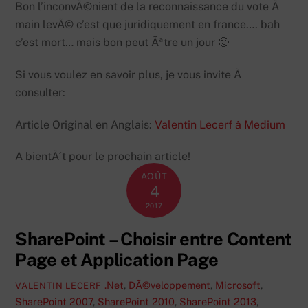
Bon l’inconvÃ©nient de la reconnaissance du vote Ã
main levÃ© c’est que juridiquement en france…. bah
c’est mort… mais bon peut Ãªtre un jour 🙂
Si vous voulez en savoir plus, je vous invite Ã
consulter:
Article Original en Anglais:
Valentin Lecerf â Medium
A bientÃ´t pour le prochain article!
AOÛT
4
2017
SharePoint – Choisir entre Content
Page et Application Page
.Net
,
DÃ©veloppement
,
Microsoft
,
VALENTIN LECERF
SharePoint 2007
,
SharePoint 2010
,
SharePoint 2013
,