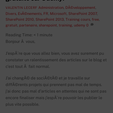
Administration
,
DÃ©veloppement
,
VALENTIN LECERF
Divers
,
EvÃ©nements
,
FR
,
Microsoft
,
SharePoint 2007
,
SharePoint 2010
,
SharePoint 2013
,
Training
cours
,
free
,
gratuit
,
partenaire
,
sharepoint
,
training
,
udemy
0
Reading Time:
< 1
minute
Bonjour Ã vous,
J’espÃ¨re que vous allez bien, vous avez surement pu
constater un ralentissement des articles sur le blog et
c’est tout Ã fait normal.
J’ai changÃ© de sociÃ©tÃ© et je travaille sur
diffÃ©rents projets qui prennent pas mal de temps.
j’ai donc pas mal d’articles en attentes qui ne sont pas
encore finaliser mais j’espÃ¨re pouvoir les publier le
plus vite possible.