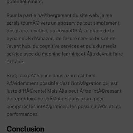
potentiellement.
Pour la partie hÃ©bergement du site web, je me
serais tournÃ© vers un appservice tout simplement,
des azure function, du cosmoDB Ã la place de la
dynamoDB d’Amazon, de l’azure service bus et de
l’event hub, du cognitive services et puis du media
service avec du machine learning et Ã§a devrait faire
l’affaire.
Bref, lâexpÃ©rience dans azure est bien
Ã©videmment possible c’est l’intÃ©gration qui est
juste diffÃ©rente! Mais Ã§a peut Ãªtre intÃ©ressant
de reproduire ce scÃ©nario dans azure pour
comparer les intÃ©grations, les possibilitÃ©s et les
performances!
Conclusion