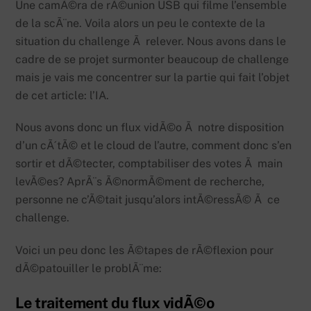
Une camÃ©ra de rÃ©union USB qui filme l’ensemble
de la scÃ¨ne. Voila alors un peu le contexte de la
situation du challenge Ã relever. Nous avons dans le
cadre de se projet surmonter beaucoup de challenge
mais je vais me concentrer sur la partie qui fait l’objet
de cet article: l’IA.
Nous avons donc un flux vidÃ©o Ã notre disposition
d’un cÃ´tÃ© et le cloud de l’autre, comment donc s’en
sortir et dÃ©tecter, comptabiliser des votes Ã main
levÃ©es? AprÃ¨s Ã©normÃ©ment de recherche,
personne ne c’Ã©tait jusqu’alors intÃ©ressÃ© Ã ce
challenge.
Voici un peu donc les Ã©tapes de rÃ©flexion pour
dÃ©patouiller le problÃ¨me:
Le traitement du flux vidÃ©o