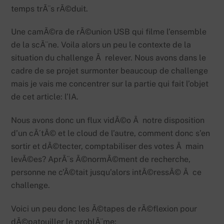
temps trÃ¨s rÃ©duit.
Une camÃ©ra de rÃ©union USB qui filme l’ensemble
de la scÃ¨ne. Voila alors un peu le contexte de la
situation du challenge Ã relever. Nous avons dans le
cadre de se projet surmonter beaucoup de challenge
mais je vais me concentrer sur la partie qui fait l’objet
de cet article: l’IA.
Nous avons donc un flux vidÃ©o Ã notre disposition
d’un cÃ´tÃ© et le cloud de l’autre, comment donc s’en
sortir et dÃ©tecter, comptabiliser des votes Ã main
levÃ©es? AprÃ¨s Ã©normÃ©ment de recherche,
personne ne c’Ã©tait jusqu’alors intÃ©ressÃ© Ã ce
challenge.
Voici un peu donc les Ã©tapes de rÃ©flexion pour
dÃ©patouiller le problÃ¨me: