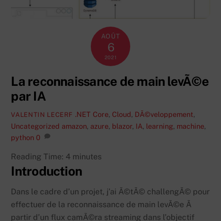
AOÛT
6
2021
La reconnaissance de main levÃ©e
par IA
.NET Core
,
Cloud
,
DÃ©veloppement
,
VALENTIN LECERF
Uncategorized
amazon
,
azure
,
blazor
,
IA
,
learning
,
machine
,
python
0
Reading Time:
4
minutes
Introduction
Dans le cadre d’un projet, j’ai Ã©tÃ© challengÃ© pour
effectuer de la reconnaissance de main levÃ©e Ã
partir d’un flux camÃ©ra streaming dans l’objectif