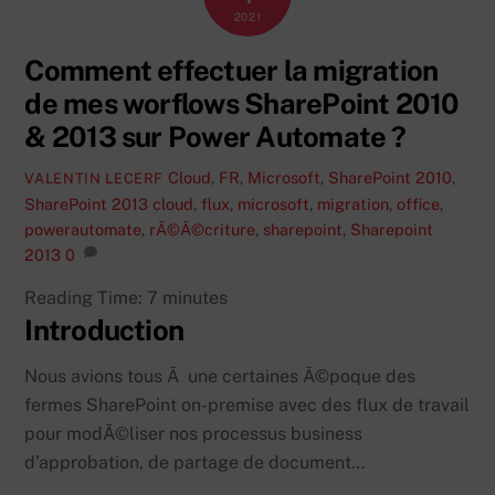
2021
Comment effectuer la migration
de mes worflows SharePoint 2010
& 2013 sur Power Automate ?
Cloud
,
FR
,
Microsoft
,
SharePoint 2010
,
VALENTIN LECERF
SharePoint 2013
cloud
,
flux
,
microsoft
,
migration
,
office
,
powerautomate
,
rÃ©Ã©criture
,
sharepoint
,
Sharepoint
2013
0
Reading Time:
7
minutes
Introduction
Nous avions tous Ã une certaines Ã©poque des
fermes SharePoint on-premise avec des flux de travail
pour modÃ©liser nos processus business
d’approbation, de partage de document…