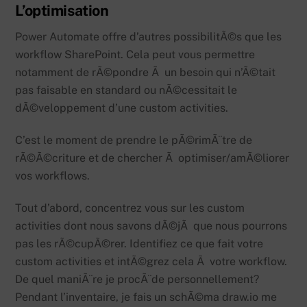
L’optimisation
Power Automate offre d’autres possibilitÃ©s que les
workflow SharePoint. Cela peut vous permettre
notamment de rÃ©pondre Ã un besoin qui n’Ã©tait
pas faisable en standard ou nÃ©cessitait le
dÃ©veloppement d’une custom activities.
C’est le moment de prendre le pÃ©rimÃ¨tre de
rÃ©Ã©criture et de chercher Ã optimiser/amÃ©liorer
vos workflows.
Tout d’abord, concentrez vous sur les custom
activities dont nous savons dÃ©jÃ que nous pourrons
pas les rÃ©cupÃ©rer. Identifiez ce que fait votre
custom activities et intÃ©grez cela Ã votre workflow.
De quel maniÃ¨re je procÃ¨de personnellement?
Pendant l’inventaire, je fais un schÃ©ma draw.io me