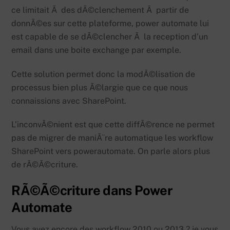
ce limitait Ã des dÃ©clenchement Ã partir de
donnÃ©es sur cette plateforme, power automate lui
est capable de se dÃ©clencher Ã la reception d’un
email dans une boite exchange par exemple.
Cette solution permet donc la modÃ©lisation de
processus bien plus Ã©largie que ce que nous
connaissions avec SharePoint.
L’inconvÃ©nient est que cette diffÃ©rence ne permet
pas de migrer de maniÃ¨re automatique les workflow
SharePoint vers powerautomate. On parle alors plus
de rÃ©Ã©criture.
RÃ©Ã©criture dans Power
Automate
Vous avez encore des workflow 2010 ou 2013 ? je vous