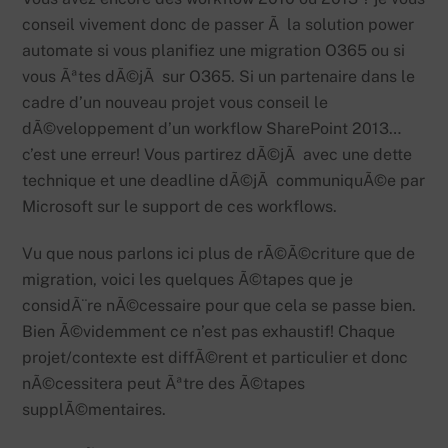
conseil vivement donc de passer Ã la solution power
automate si vous planifiez une migration O365 ou si
vous Ãªtes dÃ©jÃ sur O365. Si un partenaire dans le
cadre d’un nouveau projet vous conseil le
dÃ©veloppement d’un workflow SharePoint 2013…
c’est une erreur! Vous partirez dÃ©jÃ avec une dette
technique et une deadline dÃ©jÃ communiquÃ©e par
Microsoft sur le support de ces workflows.
Vu que nous parlons ici plus de rÃ©Ã©criture que de
migration, voici les quelques Ã©tapes que je
considÃ¨re nÃ©cessaire pour que cela se passe bien.
Bien Ã©videmment ce n’est pas exhaustif! Chaque
projet/contexte est diffÃ©rent et particulier et donc
nÃ©cessitera peut Ãªtre des Ã©tapes
supplÃ©mentaires.