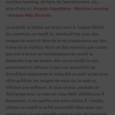
machine learning, de faire de l’entrainement, etc…
plus d’info ici:
Amazon SageMaker – Machine Learning
– Amazon Web Services
La premiÃ¨re idÃ©e qui m’est venu Ã l’esprit Ã©tait
de construire un modÃ¨le, lâentraÃ®ner avec des
images de main et faire de la reconnaissance sur des
frame de la vidÃ©o. Alors ok Ã§a marchait par contre
pas mal d’erreur et l’entrainement du modÃ¨le
demande trop de temps. Afin qu’un modÃ¨le soit
performant et efficace il faut une quantitÃ© de
donnÃ©es importante et malgrÃ© un petit script pour
rÃ©cupÃ©rer les images de main sur le web ce
n’Ã©tait pas suffisant. Et puis un jour, pendant un
Ã©change avec un mec de chez AWS (dÃ©dicace Ã
Benjamin!), il me souffle une autre idÃ©e Ã l’oreille.
Utiliser un modÃ¨le prÃ© entrainÃ©! Mais quel con,
pourquoi j’y ai pas pensÃ© avant au lieu de faire mon