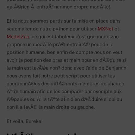
galÃ©rien Ã entraÃ®ner mon propre modÃ¨le!
Et la nous sommes partis sur la mise en place dans
sagemaker de notre python pour utiliser
MXNet
et
ModelZoo
, ce qui est fabuleux c’est que modelzoo
propose un modÃ¨le prÃ©-entrainÃ© pour de la
position humaine, ben enfin de compte nous on veut
avoir la position des bras et main pour en dÃ©duire si
la main est levÃ©e non? donc avec l’aide de Benjamin
nous avons fait notre petit script pour utiliser les
coordonnÃ©es des diffÃ©rents membres de chaque
Ãªtre humain afin de les comparer par exemple aux
Ã©paules ou Ã la tÃªte afin d’en dÃ©duire si oui ou
non il a levÃ© la main droite ou gauche.
Et voila, Eureka!