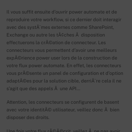
Il vous suffit ensuite d’ouvrir power automate et de
reproduire votre workflow, si ce dernier doit interagir
avec des systÃ¨mes externes comme SharePoint,
Exchange ou autre les tÃ¢ches Ã disposition
effectuerons la crÃ©ation de connecteur. Les
connecteurs vous permettent d’avoir une meilleurs
expÃ©rience power user lors de la construction de
votre flux power automate. En effet, les connecteurs
vous prÃ©sente un panel de configuration et d’option
adaptÃ©es pour la solution cible, derriÃ¨re cela il ne
s’agit que des appels Ã une API…
Attention, les connecteurs se configurent de basent
avec votre identitÃ© utilisateur, veillez donc Ã bien
disposer des droits.
Une fois votre flux rÃ©Ã©crit, veillez Ã ne pas avoir