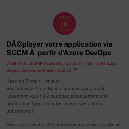
AOÛT
18
2021
DÃ©ployer votre application via
SCCM Ã partir d’Azure DevOps
Azure Devops
,
Divers
,
Microsoft
azure
,
VALENTIN LECERF
deploy
,
devops
,
extension
,
sccm
0
Reading Time:
< 1
minute
Vous utilisez Azure Devops pour vos projets et
justement vous dÃ©veloppez actuellement une
application type client lourd pour vos postes
utilisateurs ?
Vous avez constatÃ© comme moi qu’Azure Devops ne