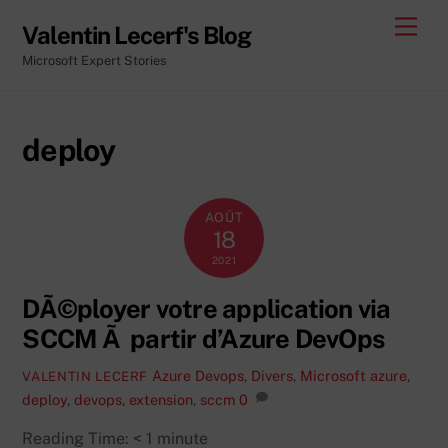
Skip
Men
Valentin Lecerf's Blog
to
Microsoft Expert Stories
content
deploy
AOÛT
18
2021
DÃ©ployer votre application via
SCCM Ã partir d’Azure DevOps
Azure Devops
,
Divers
,
Microsoft
azure
,
VALENTIN LECERF
deploy
,
devops
,
extension
,
sccm
0
Reading Time:
< 1
minute