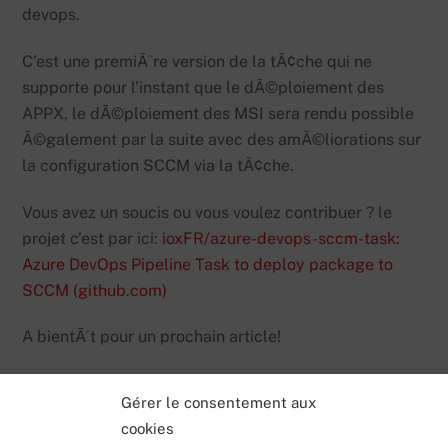
devops.
C’est une premiÃ¨re version de la tÃ¢che qui ne
supporte pour l’instant que le dÃ©ploiement des
APPX, le dÃ©ploiement des MSI sera rendu possible
Ã©galement par la suite avec des amÃ©liorations sur
la configuration SCCM via la tÃ¢che.
Vous avez un soucis ou vous voulez contribuer ? le
projet c’est par ici:
ioxFR/azure-devops-sccm-task:
Azure DevOps Pipeline Task to deploy package to
SCCM (github.com)
A bientÃ´t pour un prochain article!
Gérer le consentement aux
cookies