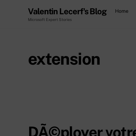
Skip
Valentin Lecerf's Blog
Home
to
content
Microsoft Expert Stories
extension
DÃ©ployer votre