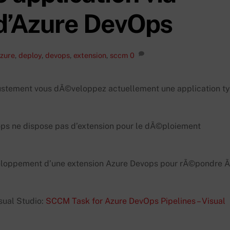
d’Azure DevOps
zure
,
deploy
,
devops
,
extension
,
sccm
0
 justement vous dÃ©veloppez actuellement une application t
s ne dispose pas d’extension pour le dÃ©ploiement
veloppement d’une extension Azure Devops pour rÃ©pondre 
sual Studio:
SCCM Task for Azure DevOps Pipelines – Visual