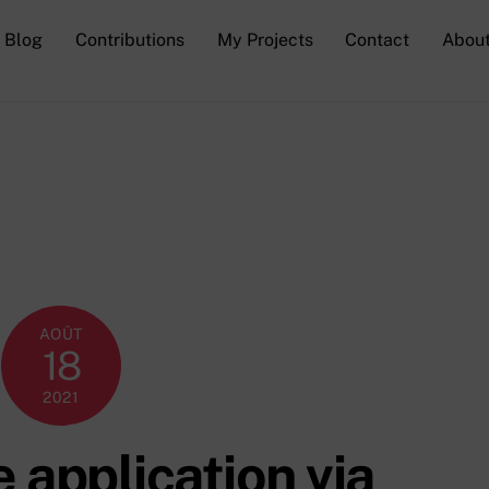
Blog
Contributions
My Projects
Contact
Abou
AOÛT
18
2021
 application via