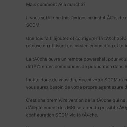
Mais comment Ã§a marche?
Il vous suffit une fois l’extension installÃ©e, d
SCCM.
Une fois fait, ajoutez et configurez la tÃ¢che S
release en utilisant ce service connection et le 
La tÃ¢che ouvre un remote powershell pour vous
diffÃ©rentes commandes de publication dans
Inutile donc de vous dire que si votre SCCM n’es
vous aurez besoin de votre propre agent azure 
C’est une premiÃ¨re version de la tÃ¢che qui ne
dÃ©ploiement des MSI sera rendu possible Ã©ga
configuration SCCM via la tÃ¢che.