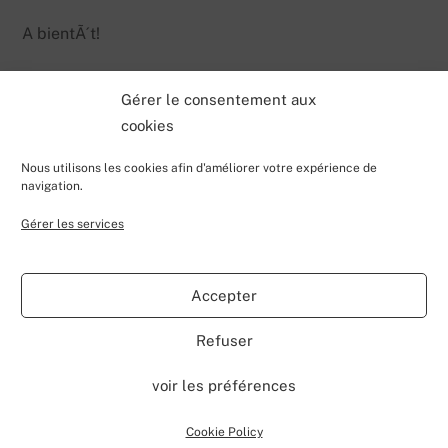
A bientÃ´t!
Gérer le consentement aux
cookies
Nous utilisons les cookies afin d'améliorer votre expérience de
navigation.
Gérer les services
Back
Valentin Lecerf's Blog
To
Accepter
Top
Home
Blog
Contributions
My Projects
Contact
Refuser
About
voir les préférences
©
Valentin Lecerf's Blog
2026
Powered by
WordPress
•
Themify WordPress Themes
Cookie Policy