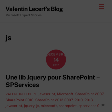
Skip
Men
Valentin Lecerf's Blog
to
Microsoft Expert Stories
content
js
DÉCEMBRE
14
2012
Une lib Jquery pour SharePoint –
SPServices
Javascript
,
Microsoft
,
SharePoint 2007
,
VALENTIN LECERF
SharePoint 2010
,
SharePoint 2013
2007
,
2010
,
2013
,
javascript
,
jquery
,
js
,
microsoft
,
sharepoint
,
spservices
0