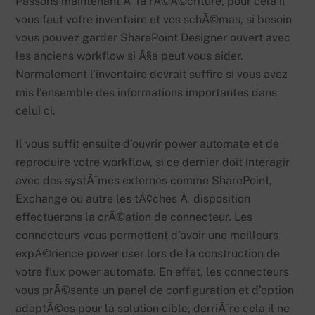
Passons maintenant Ã la rÃ©Ã©criture, pour cela il
vous faut votre inventaire et vos schÃ©mas, si besoin
vous pouvez garder SharePoint Designer ouvert avec
les anciens workflow si Ã§a peut vous aider.
Normalement l’inventaire devrait suffire si vous avez
mis l’ensemble des informations importantes dans
celui ci.
Il vous suffit ensuite d’ouvrir power automate et de
reproduire votre workflow, si ce dernier doit interagir
avec des systÃ¨mes externes comme SharePoint,
Exchange ou autre les tÃ¢ches Ã disposition
effectuerons la crÃ©ation de connecteur. Les
connecteurs vous permettent d’avoir une meilleurs
expÃ©rience power user lors de la construction de
votre flux power automate. En effet, les connecteurs
vous prÃ©sente un panel de configuration et d’option
adaptÃ©es pour la solution cible, derriÃ¨re cela il ne