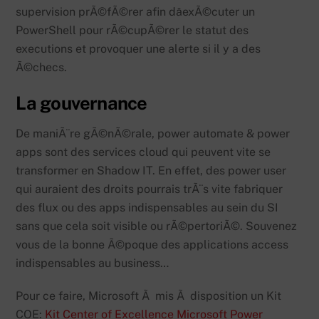
supervision prÃ©fÃ©rer afin dâexÃ©cuter un
PowerShell pour rÃ©cupÃ©rer le statut des
executions et provoquer une alerte si il y a des
Ã©checs.
La gouvernance
De maniÃ¨re gÃ©nÃ©rale, power automate & power
apps sont des services cloud qui peuvent vite se
transformer en Shadow IT. En effet, des power user
qui auraient des droits pourrais trÃ¨s vite fabriquer
des flux ou des apps indispensables au sein du SI
sans que cela soit visible ou rÃ©pertoriÃ©. Souvenez
vous de la bonne Ã©poque des applications access
indispensables au business…
Pour ce faire, Microsoft Ã mis Ã disposition un Kit
COE:
Kit Center of Excellence Microsoft Power