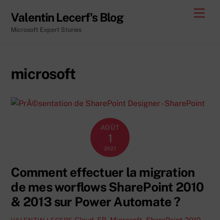
Skip
Men
Valentin Lecerf's Blog
to
Microsoft Expert Stories
content
microsoft
AOÛT
1
2021
Comment effectuer la migration
de mes worflows SharePoint 2010
& 2013 sur Power Automate ?
Cloud
,
FR
,
Microsoft
,
SharePoint 2010
,