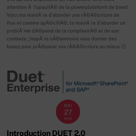
attention Ã l’opacitÃ© de la powerplateform de base!
Voici ma maniÃ¨re d’aborder une rÃ©Ã©criture de
flux et comme spÃ©cifiÃ©, la maniÃ¨re d’aborder un
problÃ¨me dÃ©pend de la complexitÃ© et de son
contexte, j’espÃ¨re nÃ©anmoins vous donner des
bases pour prÃ©parer vos rÃ©Ã©criture au mieux 🙂
MAI
27
2016
Introduction DUET 2.0