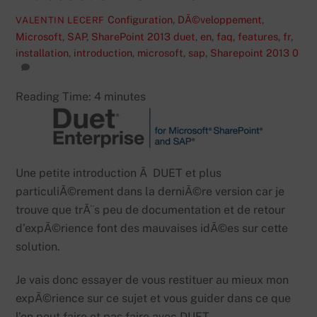
Configuration
,
DÃ©veloppement
,
VALENTIN LECERF
Microsoft
,
SAP
,
SharePoint 2013
duet
,
en
,
faq
,
features
,
fr
,
installation
,
introduction
,
microsoft
,
sap
,
Sharepoint 2013
0
Reading Time:
4
minutes
Une petite introduction Ã DUET et plus
particuliÃ©rement dans la derniÃ©re version car je
trouve que trÃ¨s peu de documentation et de retour
d’expÃ©rience font des mauvaises idÃ©es sur cette
solution.
Je vais donc essayer de vous restituer au mieux mon
expÃ©rience sur ce sujet et vous guider dans ce que
l’on peut faire et pas faire avec DUET.