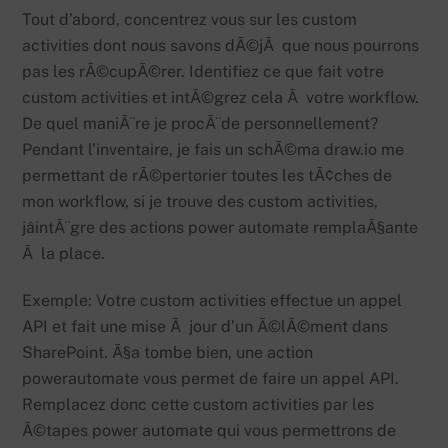
Tout d’abord, concentrez vous sur les custom
activities dont nous savons dÃ©jÃ que nous pourrons
pas les rÃ©cupÃ©rer. Identifiez ce que fait votre
custom activities et intÃ©grez cela Ã votre workflow.
De quel maniÃ¨re je procÃ¨de personnellement?
Pendant l’inventaire, je fais un schÃ©ma draw.io me
permettant de rÃ©pertorier toutes les tÃ¢ches de
mon workflow, si je trouve des custom activities,
jâintÃ¨gre des actions power automate remplaÃ§ante
Ã la place.
Exemple: Votre custom activities effectue un appel
API et fait une mise Ã jour d’un Ã©lÃ©ment dans
SharePoint. Ã§a tombe bien, une action
powerautomate vous permet de faire un appel API.
Remplacez donc cette custom activities par les
Ã©tapes power automate qui vous permettrons de