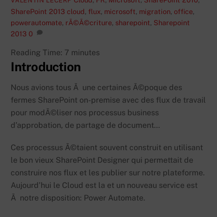
VALENTIN LECERF
SharePoint 2013
cloud
,
flux
,
microsoft
,
migration
,
office
,
powerautomate
,
rÃ©Ã©criture
,
sharepoint
,
Sharepoint
2013
0
Reading Time:
7
minutes
Introduction
Nous avions tous Ã une certaines Ã©poque des
fermes SharePoint on-premise avec des flux de travail
pour modÃ©liser nos processus business
d’approbation, de partage de document…
Ces processus Ã©taient souvent construit en utilisant
le bon vieux SharePoint Designer qui permettait de
construire nos flux et les publier sur notre plateforme.
Aujourd’hui le Cloud est la et un nouveau service est
Ã notre disposition: Power Automate.