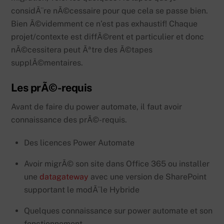
considÃ¨re nÃ©cessaire pour que cela se passe bien.
Bien Ã©videmment ce n’est pas exhaustif! Chaque
projet/contexte est diffÃ©rent et particulier et donc
nÃ©cessitera peut Ãªtre des Ã©tapes
supplÃ©mentaires.
Les prÃ©-requis
Avant de faire du power automate, il faut avoir
connaissance des prÃ©-requis.
Des licences Power Automate
Avoir migrÃ© son site dans Office 365 ou installer
une
datagateway
avec une version de SharePoint
supportant le modÃ¨le Hybride
Quelques connaissance sur power automate et son
fonctionnement.