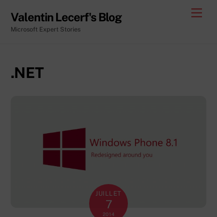
Skip
Men
Valentin Lecerf's Blog
to
Microsoft Expert Stories
content
.NET
JUILLET
7
2014