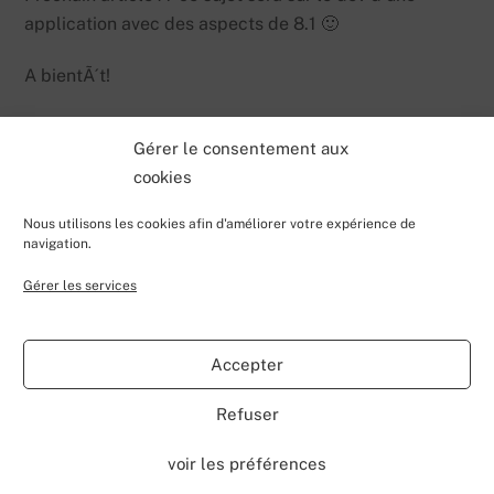
application avec des aspects de 8.1 🙂
A bientÃ´t!
Gérer le consentement aux
cookies
Nous utilisons les cookies afin d'améliorer votre expérience de
navigation.
Gérer les services
Back
Valentin Lecerf's Blog
To
Accepter
Top
Home
Blog
Contributions
My Projects
Contact
Refuser
About
voir les préférences
©
Valentin Lecerf's Blog
2026
Powered by
WordPress
•
Themify WordPress Themes