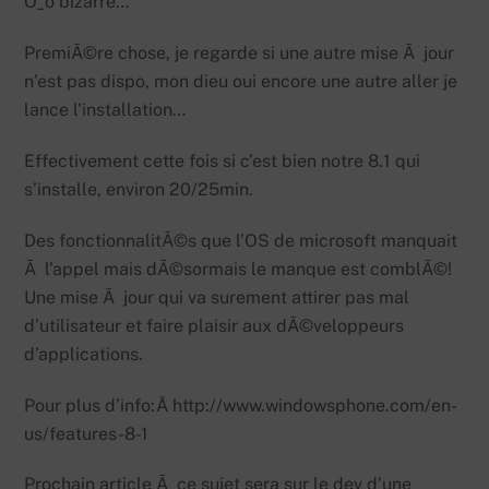
O_o bizarre…
PremiÃ©re chose, je regarde si une autre mise Ã jour
n’est pas dispo, mon dieu oui encore une autre aller je
lance l’installation…
Effectivement cette fois si c’est bien notre 8.1 qui
s’installe, environ 20/25min.
Des fonctionnalitÃ©s que l’OS de microsoft manquait
Ã l’appel mais dÃ©sormais le manque est comblÃ©!
Une mise Ã jour qui va surement attirer pas mal
d’utilisateur et faire plaisir aux dÃ©veloppeurs
d’applications.
Pour plus d’info:Â http://www.windowsphone.com/en-
us/features-8-1
Prochain article Ã ce sujet sera sur le dev d’une