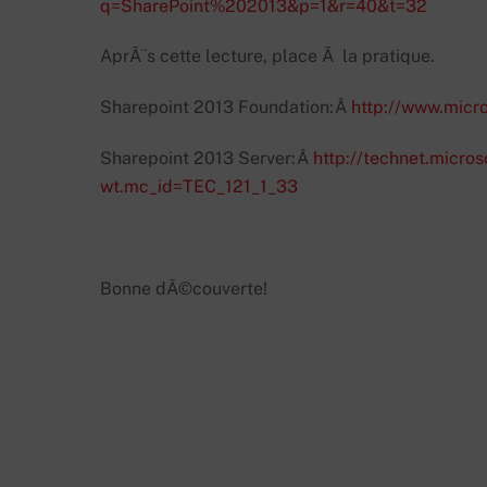
q=SharePoint%202013&p=1&r=40&t=32
AprÃ¨s cette lecture, place Ã la pratique.
Sharepoint 2013 Foundation:Â
http://www.micr
Sharepoint 2013 Server:Â
http://technet.micro
wt.mc_id=TEC_121_1_33
Bonne dÃ©couverte!