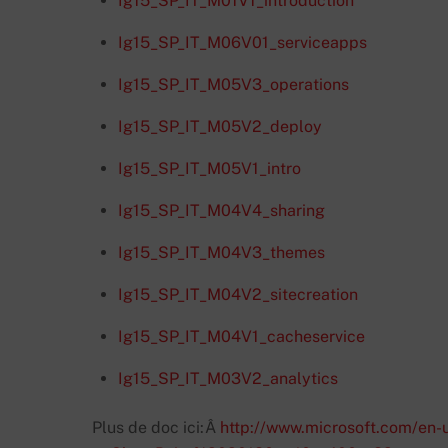
Ig15_SP_IT_M01V1_introduction
Ig15_SP_IT_M06V01_serviceapps
Ig15_SP_IT_M05V3_operations
Ig15_SP_IT_M05V2_deploy
Ig15_SP_IT_M05V1_intro
Ig15_SP_IT_M04V4_sharing
Ig15_SP_IT_M04V3_themes
Ig15_SP_IT_M04V2_sitecreation
Ig15_SP_IT_M04V1_cacheservice
Ig15_SP_IT_M03V2_analytics
Plus de doc ici:Â
http://www.microsoft.com/en-