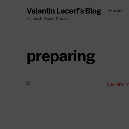
Skip
Valentin Lecerf's Blog
Home
to
content
Microsoft Expert Stories
preparing