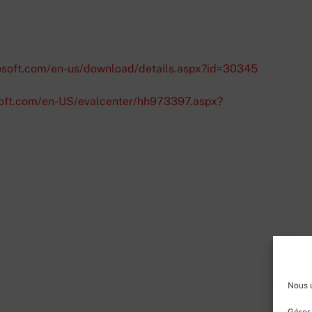
osoft.com/en-us/download/details.aspx?id=30345
soft.com/en-US/evalcenter/hh973397.aspx?
Nous u