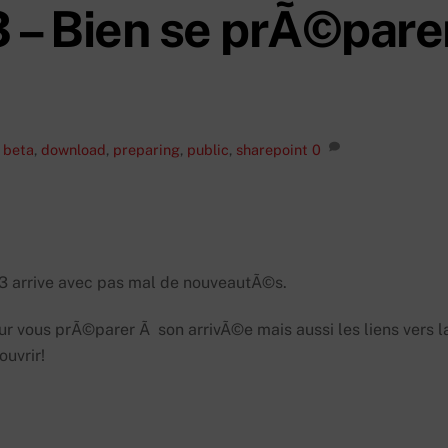
 – Bien se prÃ©pare
,
beta
,
download
,
preparing
,
public
,
sharepoint
0
3 arrive avec pas mal de nouveautÃ©s.
r vous prÃ©parer Ã son arrivÃ©e mais aussi les liens vers l
uvrir!