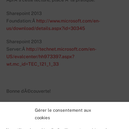
Sharepoint 2013
Foundation:Â
http://www.microsoft.com/en-
us/download/details.aspx?id=30345
Sharepoint 2013
Server:Â
http://technet.microsoft.com/en-
US/evalcenter/hh973397.aspx?
wt.mc_id=TEC_121_1_33
Bonne dÃ©couverte!
Gérer le consentement aux
cookies