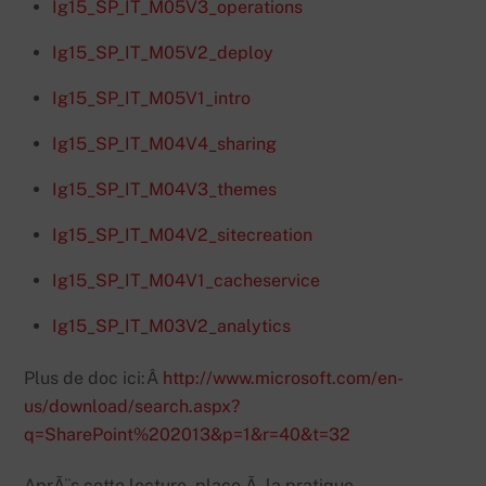
Ig15_SP_IT_M05V3_operations
Ig15_SP_IT_M05V2_deploy
Ig15_SP_IT_M05V1_intro
Ig15_SP_IT_M04V4_sharing
Ig15_SP_IT_M04V3_themes
Ig15_SP_IT_M04V2_sitecreation
Ig15_SP_IT_M04V1_cacheservice
Ig15_SP_IT_M03V2_analytics
Plus de doc ici:Â
http://www.microsoft.com/en-
us/download/search.aspx?
q=SharePoint%202013&p=1&r=40&t=32
AprÃ¨s cette lecture, place Ã la pratique.