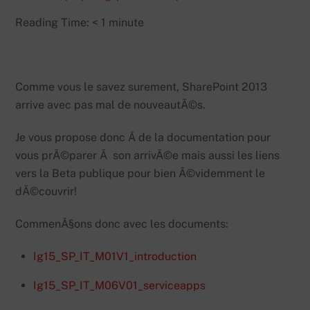
Reading Time:
< 1
minute
Comme vous le savez surement, SharePoint 2013
arrive avec pas mal de nouveautÃ©s.
Je vous propose donc Â de la documentation pour
vous prÃ©parer Ã son arrivÃ©e mais aussi les liens
vers la Beta publique pour bien Ã©videmment le
dÃ©couvrir!
CommenÃ§ons donc avec les documents:
Ig15_SP_IT_M01V1_introduction
Ig15_SP_IT_M06V01_serviceapps