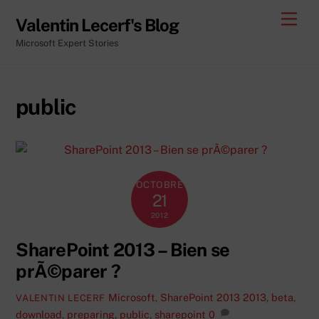
Skip
Men
Valentin Lecerf's Blog
to
Microsoft Expert Stories
content
public
OCTOBRE
21
2012
SharePoint 2013 – Bien se
prÃ©parer ?
Microsoft
,
SharePoint 2013
2013
,
beta
,
VALENTIN LECERF
download
,
preparing
,
public
,
sharepoint
0