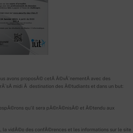
nous avons proposÃ© cetÂ Ã©vÃ¨nementÂ avec des
rÃ¨sÂ midi Ã destination des Ã©tudiants et dans un but:
 espÃ©rons qu’il sera pÃ©rÃ©nisÃ© et Ã©tendu aux
 la vidÃ©o des confÃ©rences et les informations sur le site