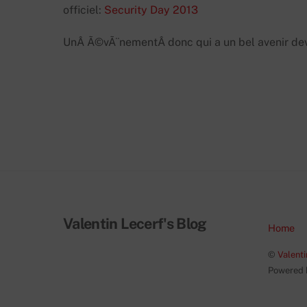
officiel:
Security Day 2013
UnÂ Ã©vÃ¨nementÂ donc qui a un bel avenir deva
Valentin Lecerf's Blog
Home
©
Valenti
Powered