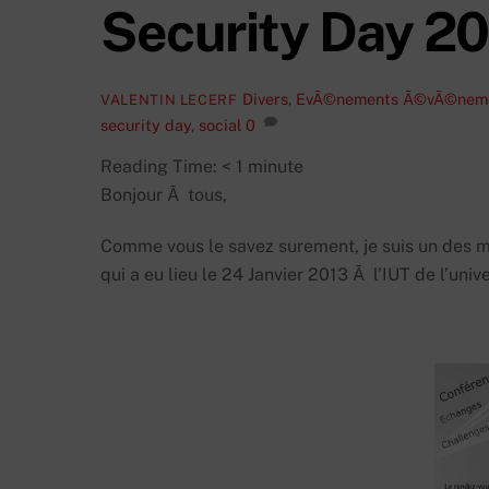
Security Day 20
Divers
,
EvÃ©nements
Ã©vÃ©nem
VALENTIN LECERF
security day
,
social
0
Reading Time:
< 1
minute
Bonjour Ã tous,
Comme vous le savez surement, je suis un des 
qui a eu lieu le 24 Janvier 2013 Ã l’IUT de l’unive