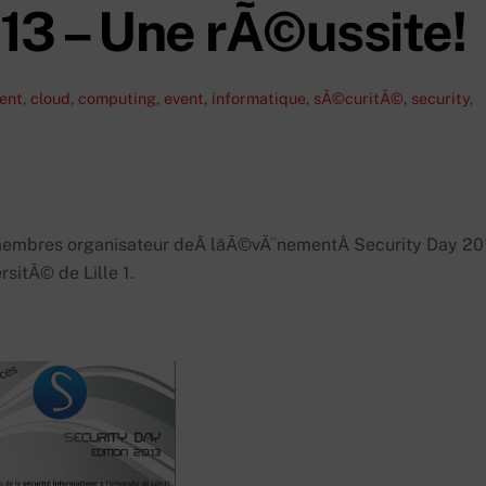
13 – Une rÃ©ussite!
ent
,
cloud
,
computing
,
event
,
informatique
,
sÃ©curitÃ©
,
security
,
membres organisateur deÂ lâÃ©vÃ¨nementÂ Security Day 20
rsitÃ© de Lille 1.