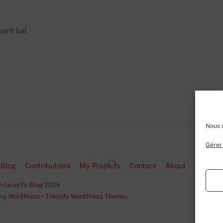
nt lui!
Nous u
Gérer 
Back
Blog
Contributions
My Projects
Contact
About
To
Top
n Lecerf's Blog
2026
 by
WordPress
•
Themify WordPress Themes