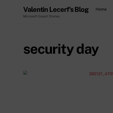
Skip
Valentin Lecerf's Blog
Home
to
content
Microsoft Expert Stories
security day