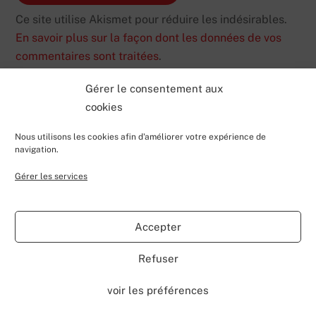
Ce site utilise Akismet pour réduire les indésirables.
En savoir plus sur la façon dont les données de vos
commentaires sont traitées
.
Gérer le consentement aux
cookies
Nous utilisons les cookies afin d'améliorer votre expérience de
navigation.
Gérer les services
Back
Valentin Lecerf's Blog
To
Accepter
Top
Home
Blog
Contributions
My Projects
Contact
Refuser
About
voir les préférences
©
Valentin Lecerf's Blog
2026
Powered by
WordPress
•
Themify WordPress Themes