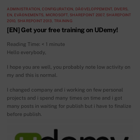
ADMINISTRATION
,
CONFIGURATION
,
DÃ©VELOPPEMENT
,
DIVERS
,
EN
,
EVÃ©NEMENTS
,
MICROSOFT
,
SHAREPOINT 2007
,
SHAREPOINT
2010
,
SHAREPOINT 2013
,
TRAINING
[EN] Get your free training on UDemy!
Reading Time:
< 1
minute
Hello everybody,
I hope you are well, you probably note low activity on
my and this is normal.
I changed company and i working on few personal
projects and i spend many times on time and i got
many posts in waiting for publish but i have to finalize
before publish.