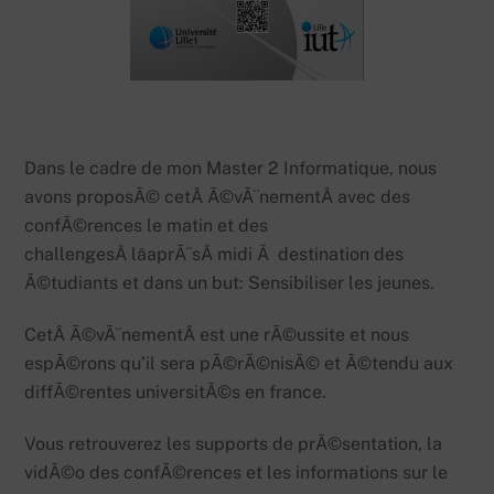
Dans le cadre de mon Master 2 Informatique, nous
avons proposÃ© cetÂ Ã©vÃ¨nementÂ avec des
confÃ©rences le matin et des
challengesÂ lâaprÃ¨sÂ midi Ã destination des
Ã©tudiants et dans un but: Sensibiliser les jeunes.
CetÂ Ã©vÃ¨nementÂ est une rÃ©ussite et nous
espÃ©rons qu’il sera pÃ©rÃ©nisÃ© et Ã©tendu aux
diffÃ©rentes universitÃ©s en france.
Vous retrouverez les supports de prÃ©sentation, la
vidÃ©o des confÃ©rences et les informations sur le