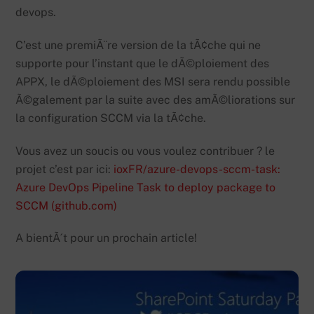
devops.
C’est une premiÃ¨re version de la tÃ¢che qui ne
supporte pour l’instant que le dÃ©ploiement des
APPX, le dÃ©ploiement des MSI sera rendu possible
Ã©galement par la suite avec des amÃ©liorations sur
la configuration SCCM via la tÃ¢che.
Vous avez un soucis ou vous voulez contribuer ? le
projet c’est par ici:
ioxFR/azure-devops-sccm-task:
Azure DevOps Pipeline Task to deploy package to
SCCM (github.com)
A bientÃ´t pour un prochain article!