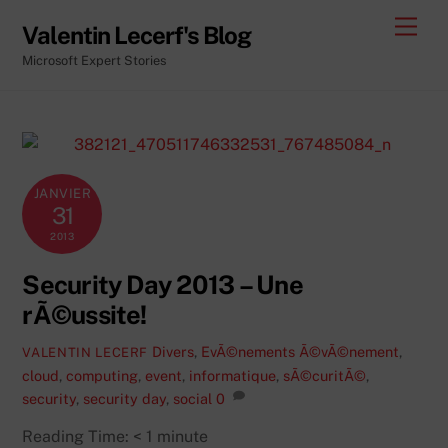
Skip
Men
Valentin Lecerf's Blog
to
Microsoft Expert Stories
content
JANVIER
31
2013
Security Day 2013 – Une
rÃ©ussite!
Divers
,
EvÃ©nements
Ã©vÃ©nement
,
VALENTIN LECERF
cloud
,
computing
,
event
,
informatique
,
sÃ©curitÃ©
,
security
,
security day
,
social
0
Reading Time:
< 1
minute