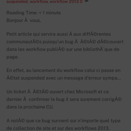
suspended
,
workflow
,
workflow 2013
0
Reading Time:
< 1
minute
Bonjour Ã vous,
Petit article qui servira aussi Â aux diffÃ©rentes
communautÃ©s puisqu’un bug Ã Ã©tÃ© dÃ©couvert
dans les workflow publiÃ© sur une bibliothÃ¨que de
page.
En effet, au lancement du workflow celui ci passe en
Ã©tat suspended avec un message d’erreur sympa…
Un ticket Ã Ã©tÃ© ouvert chez Microsoft et ce
dernier Ã confirmer le bug il sera surement corrigÃ©
dans la prochaine CU.
A notÃ© que ce bug survient sur n’importe quel type
de collection de site et sur des workflows 2013.