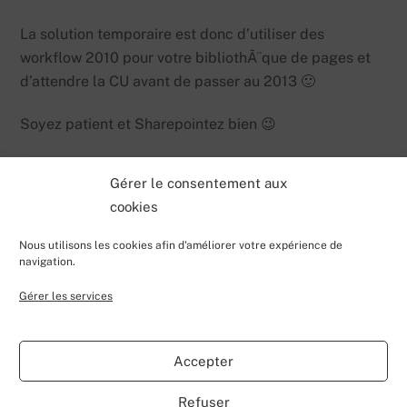
La solution temporaire est donc d’utiliser des
workflow 2010 pour votre bibliothÃ¨que de pages et
d’attendre la CU avant de passer au 2013 🙂
Soyez patient et Sharepointez bien 😉
Gérer le consentement aux
cookies
Nous utilisons les cookies afin d'améliorer votre expérience de
navigation.
Gérer les services
Back
Valentin Lecerf's Blog
To
Accepter
Top
Home
Blog
Contributions
My Projects
Contact
Refuser
About