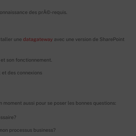
 connaissance des prÃ©-requis.
staller une
datagateway
avec une version de SharePoint
et son fonctionnement.
x et des connexions
on moment aussi pour se poser les bonnes questions:
ssaire?
 mon processus business?