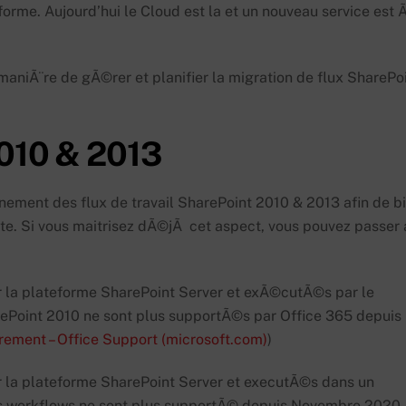
eforme. Aujourd’hui le Cloud est la et un nouveau service est 
 maniÃ¨re de gÃ©rer et planifier la migration de flux SharePo
2010 & 2013
ment des flux de travail SharePoint 2010 & 2013 afin de b
. Si vous maitrisez dÃ©jÃ cet aspect, vous pouvez passer 
r la plateforme SharePoint Server et exÃ©cutÃ©s par le
arePoint 2010 ne sont plus supportÃ©s par Office 365 depuis
rement – Office Support (microsoft.com)
)
r la plateforme SharePoint Server et executÃ©s dans un
es workflows ne sont plus supportÃ© depuis Novembre 2020