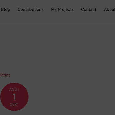
Blog
Contributions
My Projects
Contact
Abou
AOÛT
1
2021