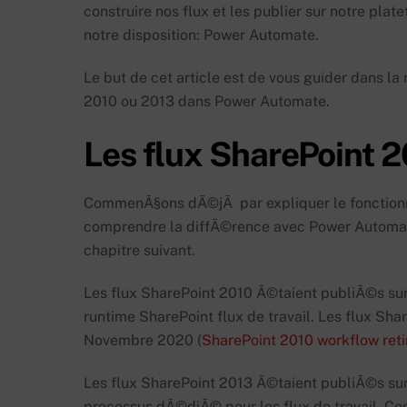
construire nos flux et les publier sur notre plat
notre disposition: Power Automate.
Le but de cet article est de vous guider dans la
2010 ou 2013 dans Power Automate.
Les flux SharePoint 
CommenÃ§ons dÃ©jÃ par expliquer le fonctionne
comprendre la diffÃ©rence avec Power Automate
chapitre suivant.
Les flux SharePoint 2010 Ã©taient publiÃ©s su
runtime SharePoint flux de travail. Les flux Sh
Novembre 2020 (
SharePoint 2010 workflow reti
Les flux SharePoint 2013 Ã©taient publiÃ©s su
processus dÃ©diÃ© pour les flux de travail. C