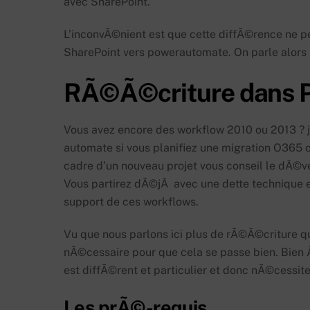
avec SharePoint.
L’inconvÃ©nient est que cette diffÃ©rence ne 
SharePoint vers powerautomate. On parle alors
RÃ©Ã©criture dans 
Vous avez encore des workflow 2010 ou 2013 ? j
automate si vous planifiez une migration O365 o
cadre d’un nouveau projet vous conseil le dÃ©v
Vous partirez dÃ©jÃ avec une dette technique
support de ces workflows.
Vu que nous parlons ici plus de rÃ©Ã©criture q
nÃ©cessaire pour que cela se passe bien. Bien
est diffÃ©rent et particulier et donc nÃ©cessi
Les prÃ©-requis