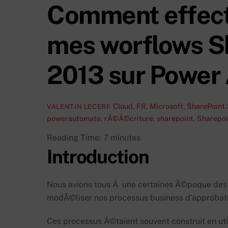
Comment effectu
mes worflows S
2013 sur Power
Cloud
,
FR
,
Microsoft
,
SharePoint
VALENTIN LECERF
powerautomate
,
rÃ©Ã©criture
,
sharepoint
,
Sharepoi
Reading Time:
7
minutes
Introduction
Nous avions tous Ã une certaines Ã©poque des 
modÃ©liser nos processus business d’approbat
Ces processus Ã©taient souvent construit en uti