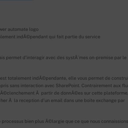
wer automate logo
lement indÃ©pendant qui fait partie du service
ais permet d’interagir avec des systÃ¨mes on-premise par le
le est totalement indÃ©pendante, elle vous permet de constru
pris sans interaction avec SharePoint. Contrairement aux fl
s dÃ©clenchement Ã partir de donnÃ©es sur cette plateforme
her Ã la reception d’un email dans une boite exchange par
e processus bien plus Ã©largie que ce que nous connaission