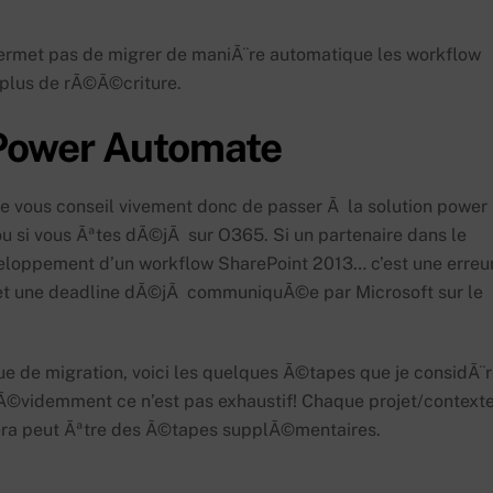
permet pas de migrer de maniÃ¨re automatique les workflow
 plus de rÃ©Ã©criture.
Power Automate
e vous conseil vivement donc de passer Ã la solution power
u si vous Ãªtes dÃ©jÃ sur O365. Si un partenaire dans le
eloppement d’un workflow SharePoint 2013… c’est une erreur
 et une deadline dÃ©jÃ communiquÃ©e par Microsoft sur le
ue de migration, voici les quelques Ã©tapes que je considÃ¨
 Ã©videmment ce n’est pas exhaustif! Chaque projet/context
tera peut Ãªtre des Ã©tapes supplÃ©mentaires.