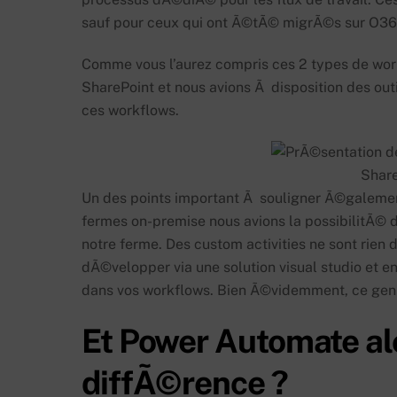
sauf pour ceux qui ont Ã©tÃ© migrÃ©s sur O365
Comme vous l’aurez compris ces 2 types de wo
SharePoint et nous avions Ã disposition des o
ces workflows.
Share
Un des points important Ã souligner Ã©galemen
fermes on-premise nous avions la possibilitÃ© 
notre ferme. Des custom activities ne sont rien
dÃ©velopper via une solution visual studio et en
dans vos workflows. Bien Ã©videmment, ce genr
Et Power Automate alor
diffÃ©rence ?