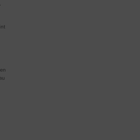
Ã
int
ien
au