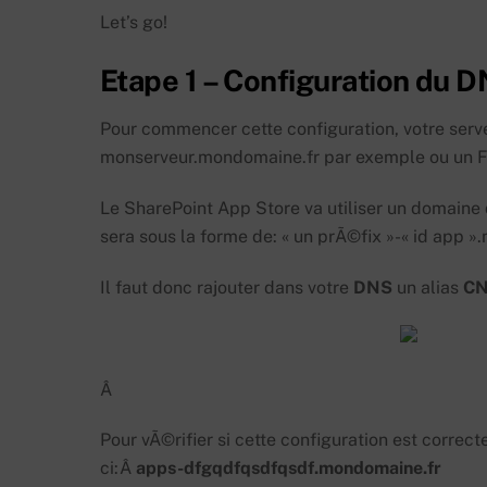
Let’s go!
Etape 1 – Configuration du D
Pour commencer cette configuration, votre serve
monserveur.mondomaine.fr par exemple ou un FQD
Le SharePoint App Store va utiliser un domain
sera sous la forme de: « un prÃ©fix »-« id app
Il faut donc rajouter dans votre
DNS
un alias
CN
Â
Pour vÃ©rifier si cette configuration est correct
ci:Â
apps-dfgqdfqsdfqsdf.mondomaine.fr