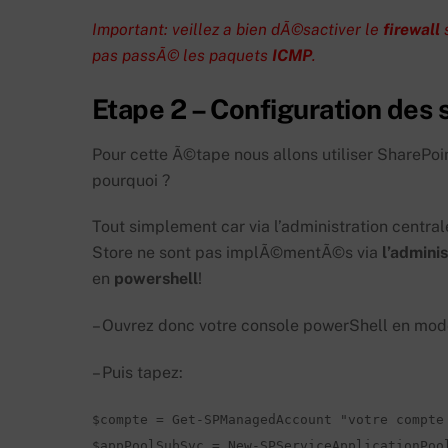
Important: veillez a bien dÃ©sactiver le
firewall
s
pas passÃ© les paquets
ICMP
.
Etape 2 – Configuration des 
Pour cette Ã©tape nous allons utiliser SharePo
pourquoi ?
Tout simplement car via l’administration central
Store ne sont pas implÃ©mentÃ©s via
l’admini
en
powershell
!
– Ouvrez donc votre console powerShell en mod
– Puis tapez:
$compte = Get-SPManagedAccount "votre compte 
$appPoolSubSvc = New-SPServiceApplicationPoo