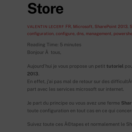
Store
FR
,
Microsoft
,
SharePoint 2013
,
S
VALENTIN LECERF
configuration
,
configure
,
dns
,
management
,
powershe
Reading Time:
5
minutes
Bonjour Ã tous,
Aujourd’hui je vous propose un petit
tutoriel
pou
2013
.
En effet, j’ai pas mal de retour sur des difficu
part avec les services microsoft sur internet.
Je part du principe ou vous avez une ferme
Shar
toute configuration en tout cas en ce qui conce
Suivez toute ces Ã©tapes et normalement le Sha