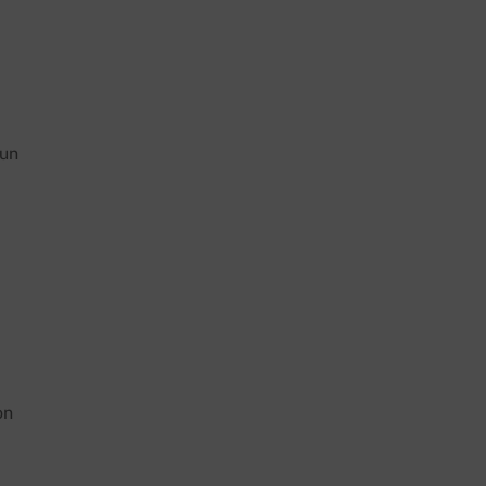
 un
on