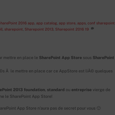
harePoint 2016
app
,
app catalog
,
app store
,
apps
,
conf sharepoint
ll
,
sharepoint
,
Sharepoint 2013
,
Sharepoint 2016
19
r mettre en place le
SharePoint
App
Store
sous
SharePoint
ltÃ©s Ã le mettre en place car ce AppStore est liÃ© quelques
ePoint
2013
foundation
,
standard
ou
entreprise
vierge de
rne le SharePoint App Store!
rePoint App Store n’aura pas de secret pour vous 🙂