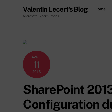
Skip
Valentin Lecerf's Blog
Home
to
content
Microsoft Expert Stories
AVRIL
11
2013
SharePoint 201
Configuration d