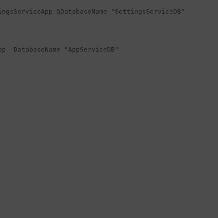
ngsServiceApp âDatabaseName "SettingsServiceDB"

p -DatabaseName "AppServiceDB"
