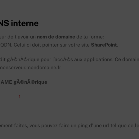
NS interne
ur doit avoir un
nom de domaine
de la forme:
N. Celui ci doit pointer sur votre site
SharePoint
.
e dit gÃ©nÃ©rique pour l’accÃ©s aux applications. Ce domai
 ».monserveur.mondomaine.fr
AME gÃ©nÃ©rique
ement faites, vous pouvez faire un ping d’une url tel que cell