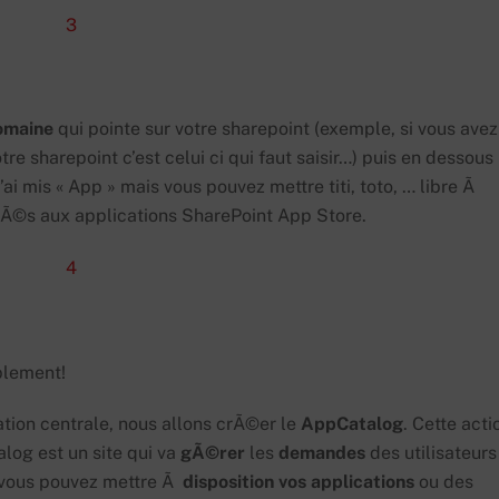
omaine
qui pointe sur votre sharepoint (exemple, si vous avez
e sharepoint c’est celui ci qui faut saisir…) puis en dessous
ai mis « App » mais vous pouvez mettre titi, toto, … libre Ã
ccÃ©s aux applications SharePoint App Store.
plement!
ration centrale, nous allons crÃ©er le
AppCatalog
. Cette acti
log est un site qui va
gÃ©rer
les
demandes
des utilisateurs
e vous pouvez mettre Ã
disposition
vos
applications
ou des