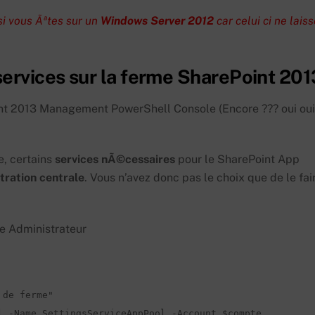
i vous Ãªtes sur un
Windows Server 2012
car celui ci ne lais
services sur la ferme SharePoint 201
int 2013 Management PowerShell Console (Encore ??? oui oui!
e, certains
services
nÃ©cessaires
pour le SharePoint App
stration
centrale
. Vous n’avez donc pas le choix que de le fai
e Administrateur
de ferme" 

l -Name SettingsServiceAppPool -Account $compte
