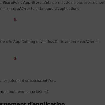
le
SharePoint
App
Store
. Cela permet de ne pas avoir de tou
 vous dans
gÃ©rer le catalogue d’applications
otre site App Catalog et validez. Cette action va crÃ©er un
t simplement en saisissant l’url.
s si tout fonctionne bien 🙂
argement d’application