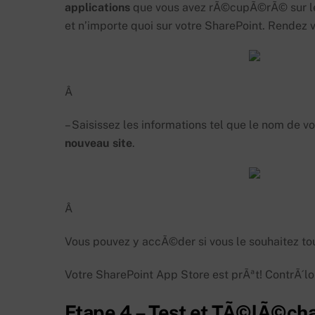
applications
que vous avez rÃ©cupÃ©rÃ© sur 
et n’importe quoi sur votre SharePoint. Rendez
Â
– Saisissez les informations tel que le nom de v
nouveau
site
.
Â
Vous pouvez y accÃ©der si vous le souhaitez tou
Votre SharePoint App Store est prÃªt! ContrÃ´lon
Etape 4 – Test et TÃ©lÃ©ch