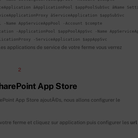
Application âApplicationPool $appPoolSubSvc âName Setti
iceApplicationProxy âServiceApplication $appSubSvc

 -Name AppServiceAppPool -Account $compte

cation -ApplicationPool $appPoolAppSvc -Name AppServiceAp
licationProxy -ServiceApplication $appAppSvc
s les applications de service de votre ferme vous verrez
SharePoint App Store
ePoint App Store ajoutÃ©s, nous allons configurer le
votre ferme et cliquez sur application puis configurer les
url