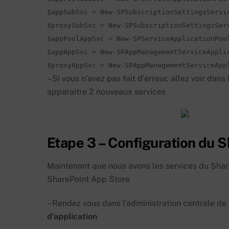
$appSubSvc = New-SPSubscriptionSettingsService
$proxySubSvc = New-SPSubscriptionSettingsServ
$appPoolAppSvc = New-SPServiceApplicationPool
$appAppSvc = New-SPAppManagementServiceAppli
$proxyAppSvc = New-SPAppManagementServiceApp
– Si vous n’avez pas fait d’erreur, allez voir dan
apparaitre 2 nouveaux services
Etape 3 – Configuration du 
Maintenant que nous avons les services du Shar
SharePoint App Store
– Rendez vous dans l’administration centrale de 
d’application