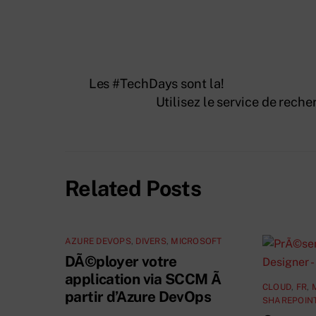
Les #TechDays sont la!
Utilisez le service de reche
Related Posts
AZURE DEVOPS
,
DIVERS
,
MICROSOFT
DÃ©ployer votre
application via SCCM Ã
CLOUD
,
FR
,
partir d’Azure DevOps
SHAREPOINT