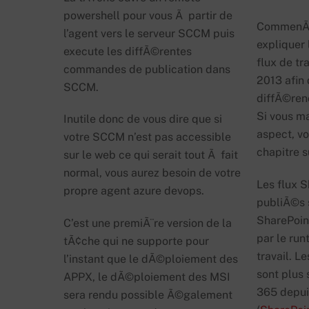
powershell pour vous Ã partir de
CommenÃ§
l’agent vers le serveur SCCM puis
expliquer
execute les diffÃ©rentes
flux de tr
commandes de publication dans
2013 afin
SCCM.
diffÃ©ren
Si vous m
Inutile donc de vous dire que si
aspect, v
votre SCCM n’est pas accessible
chapitre s
sur le web ce qui serait tout Ã fait
normal, vous aurez besoin de votre
Les flux 
propre agent azure devops.
publiÃ©s 
SharePoin
C’est une premiÃ¨re version de la
par le run
tÃ¢che qui ne supporte pour
travail. L
l’instant que le dÃ©ploiement des
sont plus
APPX, le dÃ©ploiement des MSI
365 depu
sera rendu possible Ã©galement