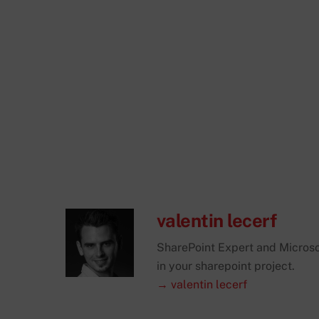
Et moi je vous retrouve trÃ¨s prochainement pour
pas rÃ©guliÃ©rement mais pas mal sont en atten
A notÃ© Ã©galement, je travail actuellement su
mon tutoriel sur le bouton d’inscription dans un
A bientÃ´t et SharePointez bien 😉
valentin lecerf
SharePoint Expert and Microsof
in your sharepoint project.
→ valentin lecerf