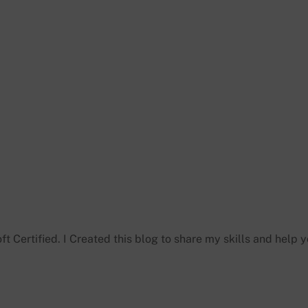
 de nouveaux articles, cela fait un petit moment que je ne s
te d’Ã©criture et sortirons prochainement.
r une SharePoint 2013 App qui intÃ©grera les fonctions de
 calendrier SharePoint.
t Certified. I Created this blog to share my skills and help 