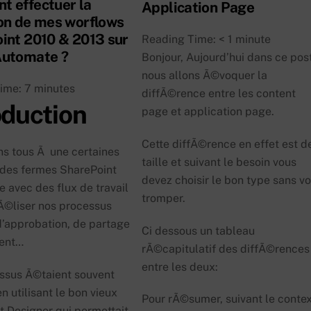
 effectuer la
Application Page
on de mes worflows
int 2010 & 2013 sur
Reading Time:
< 1
minute
Automate ?
Bonjour, Aujourd’hui dans ce pos
nous allons Ã©voquer la
Time:
7
minutes
diffÃ©rence entre les content
oduction
page et application page.
Cette diffÃ©rence en effet est d
ns tous Ã une certaines
taille et suivant le besoin vous
es fermes SharePoint
devez choisir le bon type sans v
 avec des flux de travail
tromper.
©liser nos processus
d’approbation, de partage
Ci dessous un tableau
ent…
rÃ©capitulatif des diffÃ©rences
entre les deux:
ssus Ã©taient souvent
en utilisant le bon vieux
Pour rÃ©sumer, suivant le conte
t Designer qui permettait