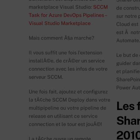
marketplace Visual Studio:
SCCM
de constru
Task for Azure DevOps Pipelines –
sur notre 
Visual Studio Marketplace
Cloud est 
est Ã notr
Mais comment Ã§a marche?
Automate
Il vous suffit une fois l’extension
Le but de 
installÃ©e, de crÃ©er un service
guider da
connection avec les infos de votre
et planifi
serveur SCCM.
SharePoin
Power Au
Une fois fait, ajoutez et configurez
la tÃ¢che SCCM Deploy dans votre
Les 
multipipeline ou votre pipeline de
release en utilisant ce service
Shar
connection et le tour est jouÃ©!
2010
La tÃ¢che ouvre un remote