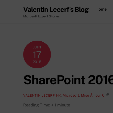
Skip
Valentin Lecerf's Blog
Home
to
content
Microsoft Expert Stories
JUIN
17
2015
SharePoint 2016
FR
,
Microsoft
,
Mise Ã jour
0
VALENTIN LECERF
Reading Time:
< 1
minute
Bonjour,