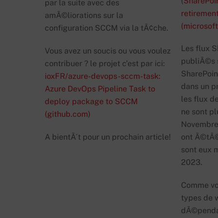
(
SharePoi
par la suite avec des
retirement
amÃ©liorations sur la
(microsof
configuration SCCM via la tÃ¢che.
Les flux 
Vous avez un soucis ou vous voulez
publiÃ©s 
contribuer ? le projet c’est par ici:
SharePoin
ioxFR/azure-devops-sccm-task:
dans un p
Azure DevOps Pipeline Task to
les flux d
deploy package to SCCM
ne sont p
(github.com)
Novembre 
A bientÃ´t pour un prochain article!
ont Ã©tÃ©
sont eux m
2023.
Comme vou
types de 
dÃ©pendan