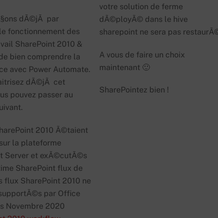
votre solution de ferme
ons dÃ©jÃ par
dÃ©ployÃ© dans le hive
 le fonctionnement des
sharepoint ne sera pas restaurÃ
avail SharePoint 2010 &
A vous de faire un choix
 de bien comprendre la
maintenant 🙂
ce avec Power Automate.
aitrisez dÃ©jÃ cet
SharePointez bien !
ous pouvez passer au
uivant.
SharePoint 2010 Ã©taient
sur la plateforme
t Server et exÃ©cutÃ©s
time SharePoint flux de
es flux SharePoint 2010 ne
 supportÃ©s par Office
is Novembre 2020