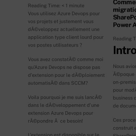
Comment
Reading Time:
< 1
minute
migrati
Vous utilisez Azure Devops pour
SharePo
vos projets et justement vous
Power 
dÃ©veloppez actuellement une
application type client lourd pour
Reading 
vos postes utilisateurs ?
Intr
Vous avez constatÃ© comme moi
Nous avio
qu’Azure Devops ne dispose pas
Ã©poque d
d’extension pour le dÃ©ploiement
on-premise
automatisÃ© dans SCCM?
pour modÃ
Voila pourquoi je me suis lancÃ©
business 
dans le dÃ©veloppement d’une
de docum
extension Azure Devops pour
Ces proce
rÃ©pondre Ã ce besoin!
construit 
L’extension est disponible sur le
SharePoin