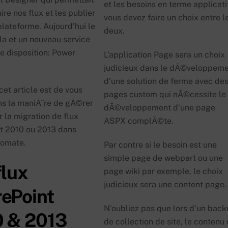
et les besoins en terme applicati
ire nos flux et les publier
vous devez faire un choix entre l
plateforme. Aujourd’hui le
deux.
la et un nouveau service
e disposition: Power
L’application Page sera un choix
.
judicieux dans le dÃ©veloppem
d’une solution de ferme avec de
cet article est de vous
pages custom qui nÃ©cessite le
ns la maniÃ¨re de gÃ©rer
dÃ©veloppement d’une page
er la migration de flux
ASPX complÃ©te.
t 2010 ou 2013 dans
tomate.
Par contre si le besoin est une
simple page de webpart ou une
flux
page wiki par exemple, le choix
judicieux sera une content page.
ePoint
N’oubliez pas que lors d’un bac
 & 2013
de collection de site, le contenu