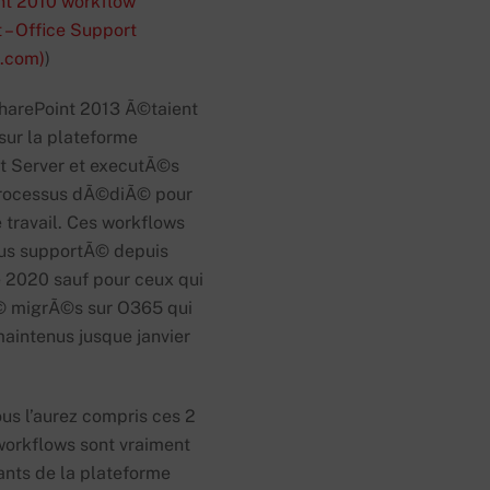
nt 2010 workflow
 – Office Support
t.com)
)
SharePoint 2013 Ã©taient
sur la plateforme
t Server et executÃ©s
rocessus dÃ©diÃ© pour
e travail. Ces workflows
lus supportÃ© depuis
2020 sauf pour ceux qui
 migrÃ©s sur O365 qui
aintenus jusque janvier
s l’aurez compris ces 2
workflows sont vraiment
ts de la plateforme