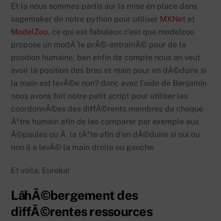
Et la nous sommes partis sur la mise en place dans
sagemaker de notre python pour utiliser
MXNet
et
ModelZoo
, ce qui est fabuleux c’est que modelzoo
propose un modÃ¨le prÃ©-entrainÃ© pour de la
position humaine, ben enfin de compte nous on veut
avoir la position des bras et main pour en dÃ©duire si
la main est levÃ©e non? donc avec l’aide de Benjamin
nous avons fait notre petit script pour utiliser les
coordonnÃ©es des diffÃ©rents membres de chaque
Ãªtre humain afin de les comparer par exemple aux
Ã©paules ou Ã la tÃªte afin d’en dÃ©duire si oui ou
non il a levÃ© la main droite ou gauche.
Et voila, Eureka!
LâhÃ©bergement des
diffÃ©rentes ressources