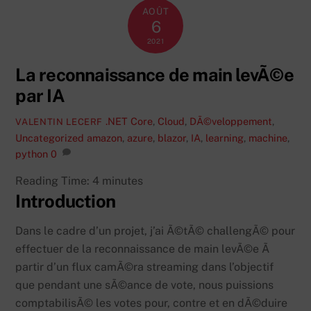
AOÛT
6
2021
La reconnaissance de main levÃ©e
par IA
.NET Core
,
Cloud
,
DÃ©veloppement
,
VALENTIN LECERF
Uncategorized
amazon
,
azure
,
blazor
,
IA
,
learning
,
machine
,
python
0
Reading Time:
4
minutes
Introduction
Dans le cadre d’un projet, j’ai Ã©tÃ© challengÃ© pour
effectuer de la reconnaissance de main levÃ©e Ã
partir d’un flux camÃ©ra streaming dans l’objectif
que pendant une sÃ©ance de vote, nous puissions
comptabilisÃ© les votes pour, contre et en dÃ©duire