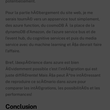
potentiellement.
Pour la partie hÃ©bergement du site web, je me
serais tournÃ© vers un appservice tout simplement,
des azure function, du cosmoDB Ã la place de la
dynamoDB d’Amazon, de l’azure service bus et de
l’event hub, du cognitive services et puis du media
service avec du machine learning et Ã§a devrait faire
l’affaire.
Bref, lâexpÃ©rience dans azure est bien
Ã©videmment possible c’est l’intÃ©gration qui est
juste diffÃ©rente! Mais Ã§a peut Ãªtre intÃ©ressant
de reproduire ce scÃ©nario dans azure pour
comparer les intÃ©grations, les possibilitÃ©s et les
performances!
Conclusion