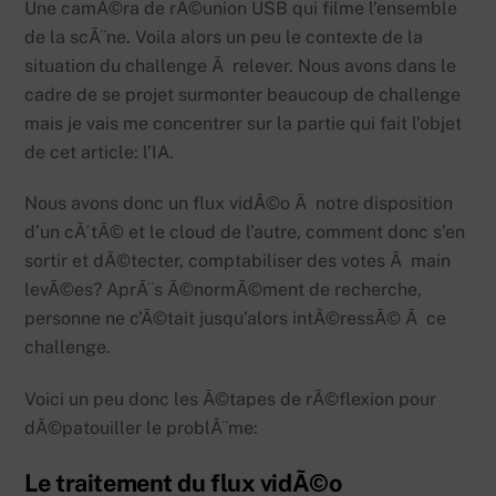
Une camÃ©ra de rÃ©union USB qui filme l’ensemble
de la scÃ¨ne. Voila alors un peu le contexte de la
situation du challenge Ã relever. Nous avons dans le
cadre de se projet surmonter beaucoup de challenge
mais je vais me concentrer sur la partie qui fait l’objet
de cet article: l’IA.
Nous avons donc un flux vidÃ©o Ã notre disposition
d’un cÃ´tÃ© et le cloud de l’autre, comment donc s’en
sortir et dÃ©tecter, comptabiliser des votes Ã main
levÃ©es? AprÃ¨s Ã©normÃ©ment de recherche,
personne ne c’Ã©tait jusqu’alors intÃ©ressÃ© Ã ce
challenge.
Voici un peu donc les Ã©tapes de rÃ©flexion pour
dÃ©patouiller le problÃ¨me:
Le traitement du flux vidÃ©o