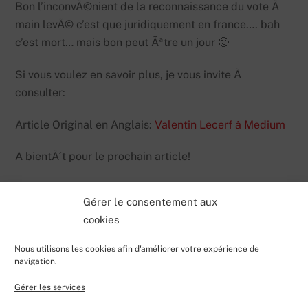
Bon l’inconvÃ©nient de la reconnaissance du vote Ã
main levÃ© c’est que juridiquement en france…. bah
c’est mort… mais bon peut Ãªtre un jour 🙂
Si vous voulez en savoir plus, je vous invite Ã
consulter:
Article Original en Anglais:
Valentin Lecerf â Medium
A bientÃ´t pour le prochain article!
Gérer le consentement aux
cookies
Nous utilisons les cookies afin d'améliorer votre expérience de
navigation.
Gérer les services