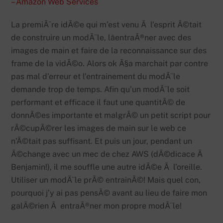
– Amazon Web Services
La premiÃ¨re idÃ©e qui m’est venu Ã l’esprit Ã©tait
de construire un modÃ¨le, lâentraÃ®ner avec des
images de main et faire de la reconnaissance sur des
frame de la vidÃ©o. Alors ok Ã§a marchait par contre
pas mal d’erreur et l’entrainement du modÃ¨le
demande trop de temps. Afin qu’un modÃ¨le soit
performant et efficace il faut une quantitÃ© de
donnÃ©es importante et malgrÃ© un petit script pour
rÃ©cupÃ©rer les images de main sur le web ce
n’Ã©tait pas suffisant. Et puis un jour, pendant un
Ã©change avec un mec de chez AWS (dÃ©dicace Ã
Benjamin!), il me souffle une autre idÃ©e Ã l’oreille.
Utiliser un modÃ¨le prÃ© entrainÃ©! Mais quel con,
pourquoi j’y ai pas pensÃ© avant au lieu de faire mon
galÃ©rien Ã entraÃ®ner mon propre modÃ¨le!