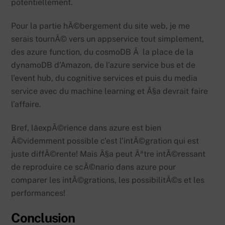
potentiellement.
Pour la partie hÃ©bergement du site web, je me
serais tournÃ© vers un appservice tout simplement,
des azure function, du cosmoDB Ã la place de la
dynamoDB d’Amazon, de l’azure service bus et de
l’event hub, du cognitive services et puis du media
service avec du machine learning et Ã§a devrait faire
l’affaire.
Bref, lâexpÃ©rience dans azure est bien
Ã©videmment possible c’est l’intÃ©gration qui est
juste diffÃ©rente! Mais Ã§a peut Ãªtre intÃ©ressant
de reproduire ce scÃ©nario dans azure pour
comparer les intÃ©grations, les possibilitÃ©s et les
performances!
Conclusion