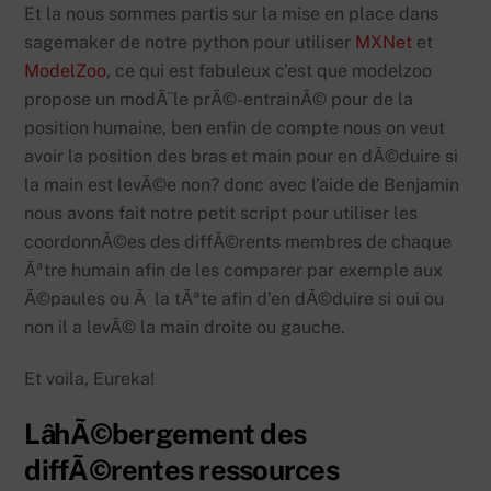
Et la nous sommes partis sur la mise en place dans
sagemaker de notre python pour utiliser
MXNet
et
ModelZoo
, ce qui est fabuleux c’est que modelzoo
propose un modÃ¨le prÃ©-entrainÃ© pour de la
position humaine, ben enfin de compte nous on veut
avoir la position des bras et main pour en dÃ©duire si
la main est levÃ©e non? donc avec l’aide de Benjamin
nous avons fait notre petit script pour utiliser les
coordonnÃ©es des diffÃ©rents membres de chaque
Ãªtre humain afin de les comparer par exemple aux
Ã©paules ou Ã la tÃªte afin d’en dÃ©duire si oui ou
non il a levÃ© la main droite ou gauche.
Et voila, Eureka!
LâhÃ©bergement des
diffÃ©rentes ressources