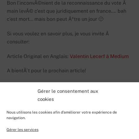
Bon l’inconvÃ©nient de la reconnaissance du vote Ã
main levÃ© c’est que juridiquement en france…. bah
c’est mort… mais bon peut Ãªtre un jour 🙂
Si vous voulez en savoir plus, je vous invite Ã
consulter:
Article Original en Anglais:
Valentin Lecerf â Medium
A bientÃ´t pour le prochain article!
Gérer le consentement aux
cookies
Nous utilisons les cookies afin d'améliorer votre expérience de
navigation.
Gérer les services