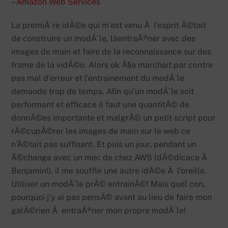
– Amazon Web Services
La premiÃ¨re idÃ©e qui m’est venu Ã l’esprit Ã©tait
de construire un modÃ¨le, lâentraÃ®ner avec des
images de main et faire de la reconnaissance sur des
frame de la vidÃ©o. Alors ok Ã§a marchait par contre
pas mal d’erreur et l’entrainement du modÃ¨le
demande trop de temps. Afin qu’un modÃ¨le soit
performant et efficace il faut une quantitÃ© de
donnÃ©es importante et malgrÃ© un petit script pour
rÃ©cupÃ©rer les images de main sur le web ce
n’Ã©tait pas suffisant. Et puis un jour, pendant un
Ã©change avec un mec de chez AWS (dÃ©dicace Ã
Benjamin!), il me souffle une autre idÃ©e Ã l’oreille.
Utiliser un modÃ¨le prÃ© entrainÃ©! Mais quel con,
pourquoi j’y ai pas pensÃ© avant au lieu de faire mon
galÃ©rien Ã entraÃ®ner mon propre modÃ¨le!