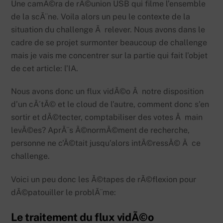
Une camÃ©ra de rÃ©union USB qui filme l’ensemble
de la scÃ¨ne. Voila alors un peu le contexte de la
situation du challenge Ã relever. Nous avons dans le
cadre de se projet surmonter beaucoup de challenge
mais je vais me concentrer sur la partie qui fait l’objet
de cet article: l’IA.
Nous avons donc un flux vidÃ©o Ã notre disposition
d’un cÃ´tÃ© et le cloud de l’autre, comment donc s’en
sortir et dÃ©tecter, comptabiliser des votes Ã main
levÃ©es? AprÃ¨s Ã©normÃ©ment de recherche,
personne ne c’Ã©tait jusqu’alors intÃ©ressÃ© Ã ce
challenge.
Voici un peu donc les Ã©tapes de rÃ©flexion pour
dÃ©patouiller le problÃ¨me:
Le traitement du flux vidÃ©o