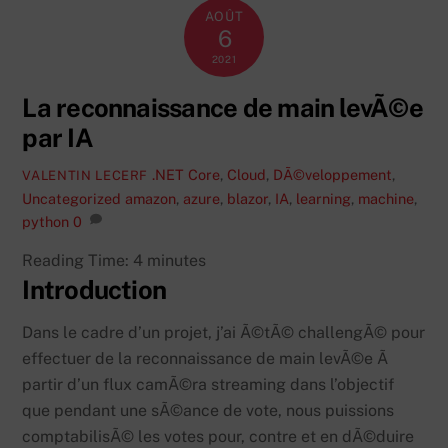
AOÛT
6
2021
La reconnaissance de main levÃ©e
par IA
.NET Core
,
Cloud
,
DÃ©veloppement
,
VALENTIN LECERF
Uncategorized
amazon
,
azure
,
blazor
,
IA
,
learning
,
machine
,
python
0
Reading Time:
4
minutes
Introduction
Dans le cadre d’un projet, j’ai Ã©tÃ© challengÃ© pour
effectuer de la reconnaissance de main levÃ©e Ã
partir d’un flux camÃ©ra streaming dans l’objectif
que pendant une sÃ©ance de vote, nous puissions
comptabilisÃ© les votes pour, contre et en dÃ©duire