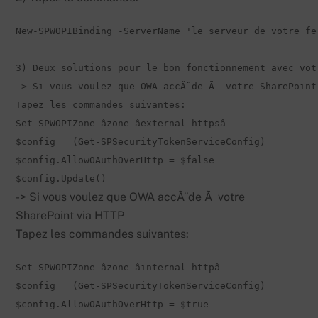
New-SPWOPIBinding -ServerName 'le serveur de votre fe
3) Deux solutions pour le bon fonctionnement avec vot
-> Si vous voulez que OWA accÃ¨de Ã  votre SharePoint
Tapez les commandes suivantes:
Set-SPWOPIZone âzone âexternal-httpsâ

$config = (Get-SPSecurityTokenServiceConfig)

$config.AllowOAuthOverHttp = $false

$config.Update()
-> Si vous voulez que OWA accÃ¨de Ã votre
SharePoint via HTTP
Tapez les commandes suivantes:
Set-SPWOPIZone âzone âinternal-httpâ

$config = (Get-SPSecurityTokenServiceConfig)

$config.AllowOAuthOverHttp = $true
