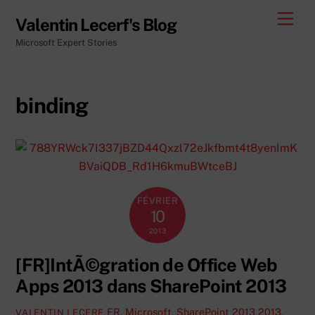
Skip
Men
Valentin Lecerf's Blog
to
Microsoft Expert Stories
content
binding
FÉVRIER
10
2013
[FR]IntÃ©gration de Office Web
Apps 2013 dans SharePoint 2013
FR
,
Microsoft
,
SharePoint 2013
2013
,
VALENTIN LECERF