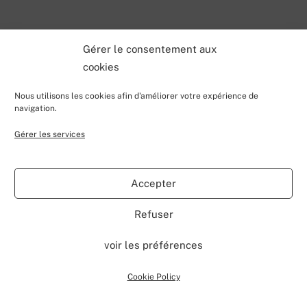
Gérer le consentement aux
cookies
Nous utilisons les cookies afin d'améliorer votre expérience de
navigation.
Gérer les services
Back
Valentin Lecerf's Blog
To
Accepter
Top
Home
Blog
Contributions
My Projects
Contact
Refuser
About
voir les préférences
©
Valentin Lecerf's Blog
2026
Powered by
WordPress
•
Themify WordPress Themes
Cookie Policy