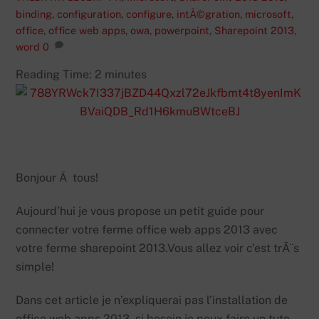
binding
,
configuration
,
configure
,
intÃ©gration
,
microsoft
,
office
,
office web apps
,
owa
,
powerpoint
,
Sharepoint 2013
,
word
0
Reading Time:
2
minutes
Bonjour Ã tous!
Aujourd’hui je vous propose un petit guide pour
connecter votre ferme office web apps 2013 avec
votre ferme sharepoint 2013.Vous allez voir c’est trÃ¨s
simple!
Dans cet article je n’expliquerai pas l’installation de
office web apps 2013, si besoin je peux faire un tuto