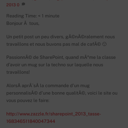
2013
0
Reading Time:
< 1
minute
Bonjour Ã tous,
Un petit post un peu divers, gÃ©nÃ©ralement nous
travaillons et nous buvons pas mal de cafÃ© 🙂
PassionnÃ© de SharePoint, quand mÃªme la classe
d’avoir un mug sur la techno sur laquelle nous
travaillons!
AlorsÂ aprÃ¨sÂ la commande d’un mug
personnalisÃ© d’une bonne qualitÃ©, voici le site ou
vous pouvez le faire:
http://www.zazzle.fr/sharepoint_2013_tasse-
168346511840047344