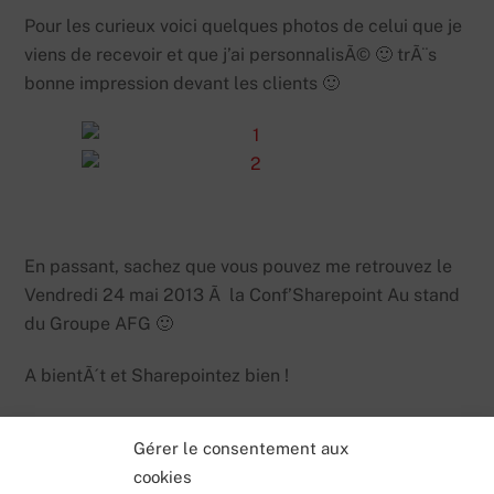
Pour les curieux voici quelques photos de celui que je
viens de recevoir et que j’ai personnalisÃ© 🙂 trÃ¨s
bonne impression devant les clients 🙂
En passant, sachez que vous pouvez me retrouvez le
Vendredi 24 mai 2013 Ã la Conf’Sharepoint Au stand
du Groupe AFG 🙂
A bientÃ´t et Sharepointez bien !
Gérer le consentement aux
cookies