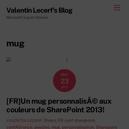
Skip
Men
Valentin Lecerf's Blog
to
Microsoft Expert Stories
content
mug
MAI
23
2013
[FR]Un mug personnalisÃ© aux
couleurs de SharePoint 2013!
Divers
,
FR
conf sharepoint
,
VALENTIN LECERF
confÃ©rence
,
goodies
,
mug
,
personnalisation
,
Sharepoint