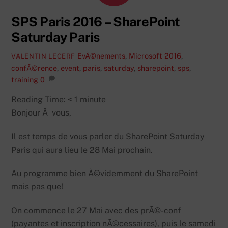
SPS Paris 2016 – SharePoint
Saturday Paris
EvÃ©nements
,
Microsoft
2016
,
VALENTIN LECERF
confÃ©rence
,
event
,
paris
,
saturday
,
sharepoint
,
sps
,
training
0
Reading Time:
< 1
minute
Bonjour Ã vous,
Il est temps de vous parler du SharePoint Saturday
Paris qui aura lieu le 28 Mai prochain.
Au programme bien Ã©videmment du SharePoint
mais pas que!
On commence le 27 Mai avec des prÃ©-conf
(payantes et inscription nÃ©cessaires), puis le samedi