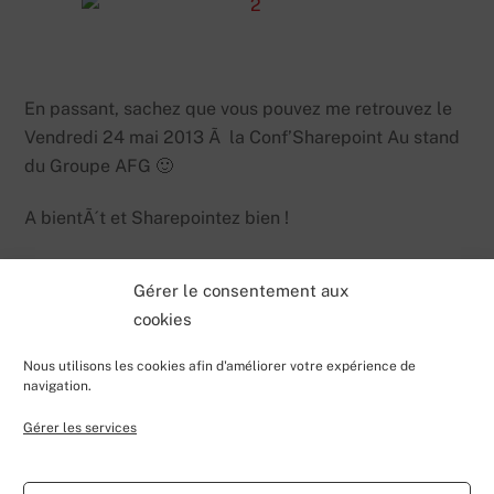
En passant, sachez que vous pouvez me retrouvez le
Vendredi 24 mai 2013 Ã la Conf’Sharepoint Au stand
du Groupe AFG 🙂
A bientÃ´t et Sharepointez bien !
Gérer le consentement aux
cookies
Nous utilisons les cookies afin d'améliorer votre expérience de
navigation.
Gérer les services
Back
Valentin Lecerf's Blog