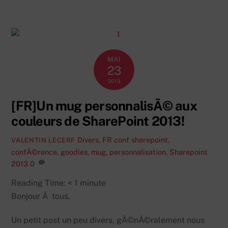
MAI
23
2013
[FR]Un mug personnalisÃ© aux
couleurs de SharePoint 2013!
Divers
,
FR
conf sharepoint
,
VALENTIN LECERF
confÃ©rence
,
goodies
,
mug
,
personnalisation
,
Sharepoint
2013
0
Reading Time:
< 1
minute
Bonjour Ã tous,
Un petit post un peu divers, gÃ©nÃ©ralement nous