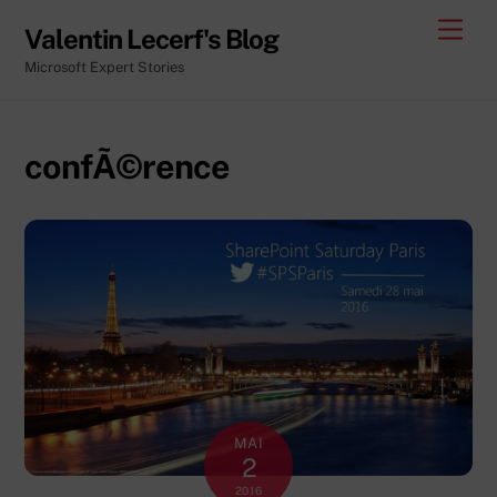
Skip
Men
Valentin Lecerf's Blog
to
Microsoft Expert Stories
content
confÃ©rence
MAI
2
2016