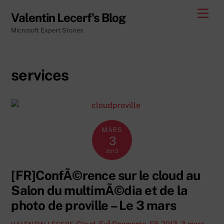
Skip
Men
Valentin Lecerf's Blog
to
Microsoft Expert Stories
content
services
MARS
3
2013
[FR]ConfÃ©rence sur le cloud au
Salon du multimÃ©dia et de la
photo de proville – Le 3 mars
Cloud
,
EvÃ©nements
,
FR
2013
,
3 mars
,