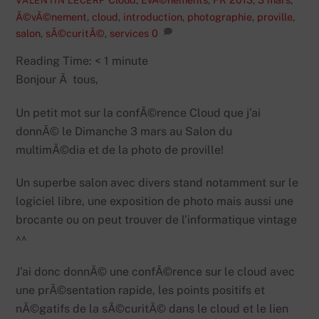
VALENTIN LECERF
Ã©vÃ©nement
,
cloud
,
introduction
,
photographie
,
proville
,
salon
,
sÃ©curitÃ©
,
services
0
Reading Time:
< 1
minute
Bonjour Ã tous,
Un petit mot sur la confÃ©rence Cloud que j’ai
donnÃ© le Dimanche 3 mars au Salon du
multimÃ©dia et de la photo de proville!
Un superbe salon avec divers stand notamment sur le
logiciel libre, une exposition de photo mais aussi une
brocante ou on peut trouver de l’informatique vintage
^^
J’ai donc donnÃ© une confÃ©rence sur le cloud avec
une prÃ©sentation rapide, les points positifs et
nÃ©gatifs de la sÃ©curitÃ© dans le cloud et le lien