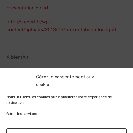
presentation cloud
http://vlecerf.fr/wp-
content/uploads/2013/03/presentation-cloud.pdf
A bientÃ´t!
Gérer le consentement aux
cookies
Nous utilisons les cookies afin d'améliorer votre expérience de
navigation.
Gérer les services
Back
Valentin Lecerf's Blog