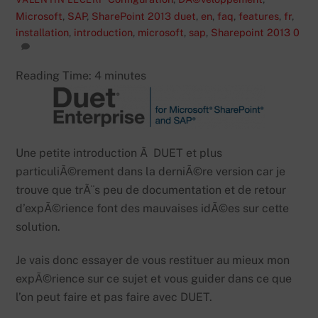
Microsoft
,
SAP
,
SharePoint 2013
duet
,
en
,
faq
,
features
,
fr
,
installation
,
introduction
,
microsoft
,
sap
,
Sharepoint 2013
0
Reading Time:
4
minutes
Une petite introduction Ã DUET et plus
particuliÃ©rement dans la derniÃ©re version car je
trouve que trÃ¨s peu de documentation et de retour
d’expÃ©rience font des mauvaises idÃ©es sur cette
solution.
Je vais donc essayer de vous restituer au mieux mon
expÃ©rience sur ce sujet et vous guider dans ce que
l’on peut faire et pas faire avec DUET.