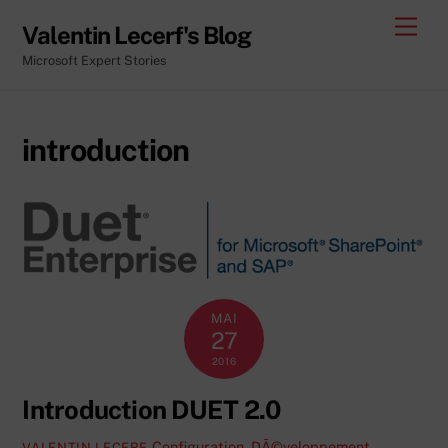
Skip
Men
Valentin Lecerf's Blog
to
Microsoft Expert Stories
content
introduction
MAI
27
2016
Introduction DUET 2.0
Configuration
,
DÃ©veloppement
,
VALENTIN LECERF