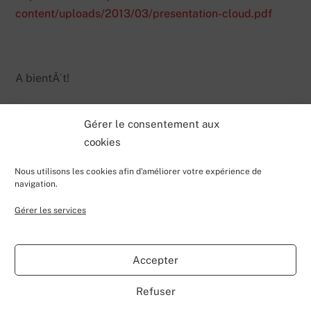
content/uploads/2013/03/presentation-cloud.pdf
A bientÃ´t!
Gérer le consentement aux
cookies
Nous utilisons les cookies afin d'améliorer votre expérience de
navigation.
Gérer les services
Back
Valentin Lecerf's Blog
To
Accepter
Top
Home
Blog
Contributions
My Projects
Contact
Refuser
About