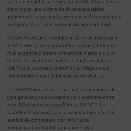
s’effectuer sur les serveurs applicatifs. L’installer va
donc copier une sÃ©rie de dll et executables
notamment « duet-config.exe » qui va Ãªtre utile pour
configurer DUET avec votre environnement SAP.
Cet article est une introduction, je ne vais donc pas
m’Ã©tendre ici sur la procÃ©dure d’installation.Je
vous suggÃ¨re d’attendre le prochain article qui lui
traitera de l’installation et de la configuration de
DUET dans les moindre dÃ©tail et Ã©galement
l’automatisation par le biais de powershell 🙂
CotÃ© SAP vous devez creer un environnement de
type gateway, celui ci servira de plateforme entre
votre SP et votre/vos systÃ¨me(s) SAP.(CF: Le
schÃ©ma ci dessus).Celui ci va installer un certain
nombre de composant pour gÃ©rer la
communication, l’authentification et des