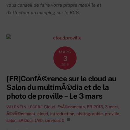
vous conseil de faire votre propre modÃ¨le et
d’effectuer un mapping sur le BCS.
MARS
3
2013
[FR]ConfÃ©rence sur le cloud au
Salon du multimÃ©dia et de la
photo de proville – Le 3 mars
Cloud
,
EvÃ©nements
,
FR
2013
,
3 mars
,
VALENTIN LECERF
Ã©vÃ©nement
,
cloud
,
introduction
,
photographie
,
proville
,
salon
,
sÃ©curitÃ©
,
services
0