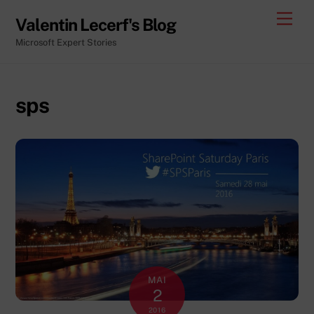
Skip
Men
Valentin Lecerf's Blog
to
Microsoft Expert Stories
content
sps
MAI
2
2016