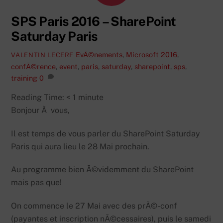
SPS Paris 2016 – SharePoint
Saturday Paris
EvÃ©nements
,
Microsoft
2016
,
VALENTIN LECERF
confÃ©rence
,
event
,
paris
,
saturday
,
sharepoint
,
sps
,
training
0
Reading Time:
< 1
minute
Bonjour Ã vous,
Il est temps de vous parler du SharePoint Saturday
Paris qui aura lieu le 28 Mai prochain.
Au programme bien Ã©videmment du SharePoint
mais pas que!
On commence le 27 Mai avec des prÃ©-conf
(payantes et inscription nÃ©cessaires), puis le samedi