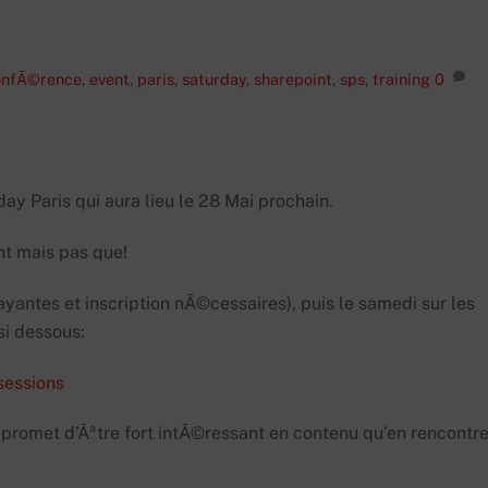
onfÃ©rence
,
event
,
paris
,
saturday
,
sharepoint
,
sps
,
training
0
ay Paris qui aura lieu le 28 Mai prochain.
t mais pas que!
ntes et inscription nÃ©cessaires), puis le samedi sur les
si dessous:
sessions
omet d’Ãªtre fort intÃ©ressant en contenu qu’en rencontre