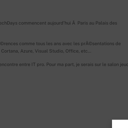
echDays commencent aujourd’hui Ã Paris au Palais des
Ã©rences comme tous les ans avec les prÃ©sentations de
rtana, Azure, Visual Studio, Office, etc…
ontre entre IT pro. Pour ma part, je serais sur le salon jeu