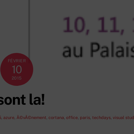
FÉVRIER
10
2015
ont la!
5
,
azure
,
Ã©vÃ©nement
,
cortana
,
office
,
paris
,
techdays
,
visual stud