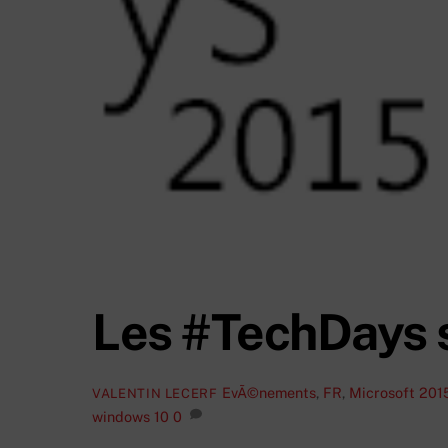
Les #TechDays s
EvÃ©nements
,
FR
,
Microsoft
201
VALENTIN LECERF
windows 10
0