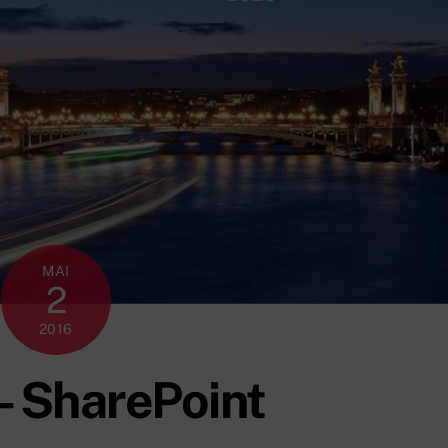
MAI
2
2016
– SharePoint