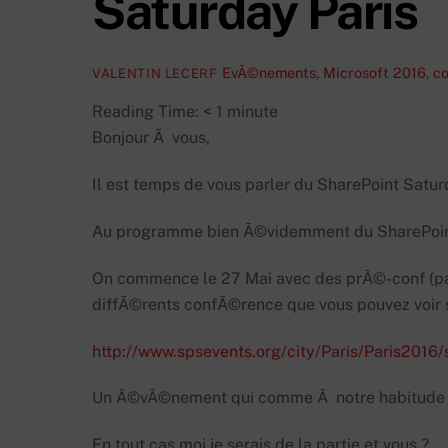
Saturday Paris
EvÃ©nements
,
Microsoft
2016
,
c
VALENTIN LECERF
Reading Time:
< 1
minute
Bonjour Ã vous,
Il est temps de vous parler du SharePoint Saturd
Au programme bien Ã©videmment du SharePoin
On commence le 27 Mai avec des prÃ©-conf (paya
diffÃ©rents confÃ©rence que vous pouvez voir 
http://www.spsevents.org/city/Paris/Paris2016/
Un Ã©vÃ©nement qui comme Ã notre habitude pr
En tout cas moi je serais de la partie et vous ?