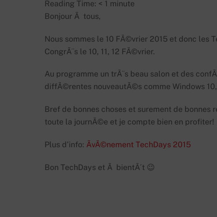
Reading Time:
< 1
minute
Bonjour Ã tous,
Nous sommes le 10 FÃ©vrier 2015 et donc les T
CongrÃ¨s le 10, 11, 12 FÃ©vrier.
Au programme un trÃ¨s beau salon et des conf
diffÃ©rentes nouveautÃ©s comme Windows 10, Co
Bref de bonnes choses et surement de bonnes renc
toute la journÃ©e et je compte bien en profiter!
Plus d’info:
ÃvÃ©nement TechDays 2015
Bon TechDays et Ã bientÃ´t 😉