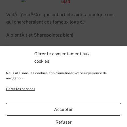
VoilÃ , j’espÃ©re que cet article aidera quelque uns
qui chercheraient ces fameux logs 🙂
A bientÃ´t et Sharepointez bien!
Gérer le consentement aux
cookies
Nous utilisons les cookies afin d'améliorer votre expérience de
navigation.
Gérer les services
Back
Valentin Lecerf's Blog
To
Accepter
Top
Home
Blog
Contributions
My Projects
Contact
Refuser
About