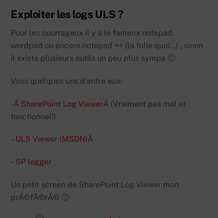
Exploiter les logs ULS ?
Pour les courrageux il y a le fameux notepad,
wordpad ou encore notepad ++ (la folie quoi…) , sinon
il existe plusieurs outils un peu plus sympa 🙂
Voici quelques uns d’entre eux:
-Â
SharePoint Log Viewer
Â (Vraiment pas mal et
fonctionnel!)
–
ULS Viewer (MSDN)
Â
–
SP logger
Un petit screen de SharePoint Log Viewer mon
prÃ©fÃ©rÃ© 🙂