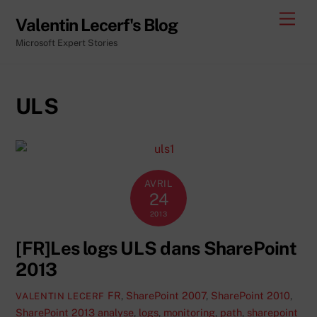
Skip
Men
Valentin Lecerf's Blog
to
Microsoft Expert Stories
content
ULS
AVRIL
24
2013
[FR]Les logs ULS dans SharePoint
2013
FR
,
SharePoint 2007
,
SharePoint 2010
,
VALENTIN LECERF
SharePoint 2013
analyse
,
logs
,
monitoring
,
path
,
sharepoint