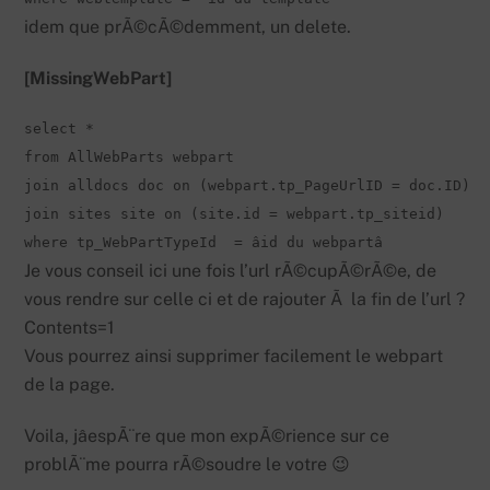
idem que prÃ©cÃ©demment, un delete.
[MissingWebPart]
select *

from AllWebParts webpart

join alldocs doc on (webpart.tp_PageUrlID = doc.ID)

join sites site on (site.id = webpart.tp_siteid)

where tp_WebPartTypeId  = âid du webpartâ
Je vous conseil ici une fois l’url rÃ©cupÃ©rÃ©e, de
vous rendre sur celle ci et de rajouter Ã la fin de l’url ?
Contents=1
Vous pourrez ainsi supprimer facilement le webpart
de la page.
Voila, jâespÃ¨re que mon expÃ©rience sur ce
problÃ¨me pourra rÃ©soudre le votre 😉