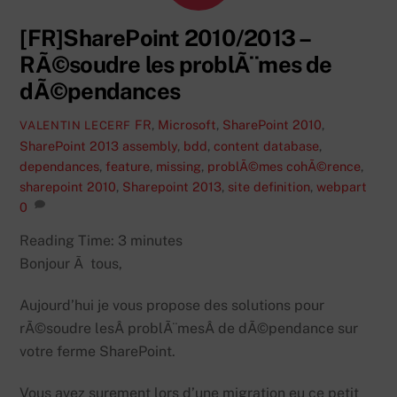
[FR]SharePoint 2010/2013 –
RÃ©soudre les problÃ¨mes de
dÃ©pendances
FR
,
Microsoft
,
SharePoint 2010
,
VALENTIN LECERF
SharePoint 2013
assembly
,
bdd
,
content database
,
dependances
,
feature
,
missing
,
problÃ©mes cohÃ©rence
,
sharepoint 2010
,
Sharepoint 2013
,
site definition
,
webpart
0
Reading Time:
3
minutes
Bonjour Ã tous,
Aujourd’hui je vous propose des solutions pour
rÃ©soudre lesÂ problÃ¨mesÂ de dÃ©pendance sur
votre ferme SharePoint.
Vous avez surement lors d’une migration eu ce petit