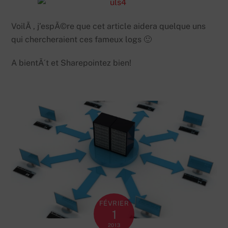
VoilÃ , j’espÃ©re que cet article aidera quelque uns
qui chercheraient ces fameux logs 🙂
A bientÃ´t et Sharepointez bien!
FÉVRIER
1
2013