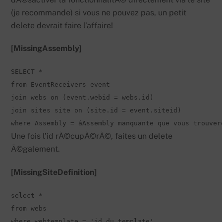
(je recommande) si vous ne pouvez pas, un petit
delete devrait faire l’affaire!
[MissingAssembly]
SELECT *

from EventReceivers event

join webs on (event.webid = webs.id) 

join sites site on (site.id = event.siteid) 

where Assembly = âAssembly manquante que vous trouve
Une fois l’id rÃ©cupÃ©rÃ©, faites un delete
Ã©galement.
[MissingSiteDefinition]
select * 

from webs 

where webtemplate = 'id du template'