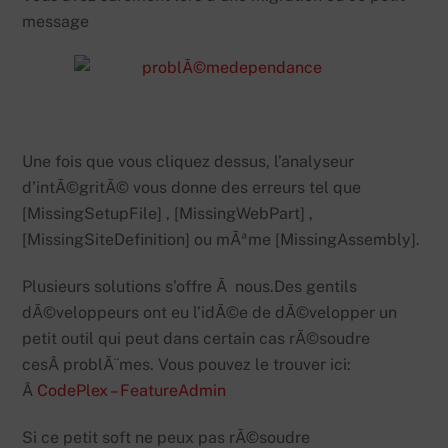
message
Une fois que vous cliquez dessus, l’analyseur
d’intÃ©gritÃ© vous donne des erreurs tel que
[MissingSetupFile] , [MissingWebPart] ,
[MissingSiteDefinition] ou mÃªme [MissingAssembly].
Plusieurs solutions s’offre Ã nous.Des gentils
dÃ©veloppeurs ont eu l’idÃ©e de dÃ©velopper un
petit outil qui peut dans certain cas rÃ©soudre
cesÂ problÃ¨mes. Vous pouvez le trouver ici:
Â
CodePlex – FeatureAdmin
Si ce petit soft ne peux pas rÃ©soudre