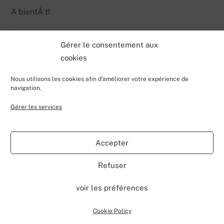
A bientÃ´t!
Gérer le consentement aux
cookies
Nous utilisons les cookies afin d'améliorer votre expérience de
navigation.
Gérer les services
Back
Valentin Lecerf's Blog
To
Accepter
Top
Home
Blog
Contributions
My Projects
Contact
Refuser
About
voir les préférences
©
Valentin Lecerf's Blog
2026
Powered by
WordPress
•
Themify WordPress Themes
Cookie Policy