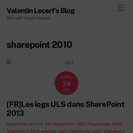
Skip
Men
Valentin Lecerf's Blog
to
Microsoft Expert Stories
content
sharepoint 2010
AVRIL
24
2013
[FR]Les logs ULS dans SharePoint
2013
FR
,
SharePoint 2007
,
SharePoint 2010
,
VALENTIN LECERF
SharePoint 2013
analyse
,
logs
,
monitoring
,
path
,
sharepoint