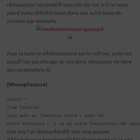
rÃ©analyser les problÃ¨mes afin de voir si il ne reste
pas d’autre rÃ©fÃ©rence dans une autre base de
contenu par exemple.
Pour la suite le dÃ©roulement est le mÃªme, juste les
requÃªtes qui change, je vais donc me passer de faire
des screenshots 😉
[MissingFeature]
select *

from features 

join webs on (features.webid = webs.id) 

where featureid = 'L'id de votre fonctionnalitÃ© manq
Une fois l’id rÃ©cupÃ©rÃ© soit vous pouvez
dÃ©sactiver la fonctionnalitÃ© directement via le site