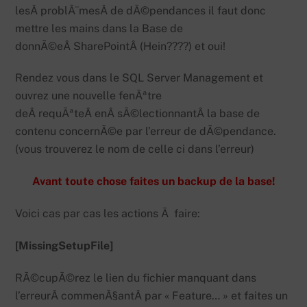
lesÂ problÃ¨mesÂ de dÃ©pendances il faut donc
mettre les mains dans la Base de
donnÃ©eÂ SharePointÂ (Hein????) et oui!
Rendez vous dans le SQL Server Management et
ouvrez une nouvelle fenÃªtre
deÂ requÃªteÂ enÂ sÃ©lectionnantÂ la base de
contenu concernÃ©e par l’erreur de dÃ©pendance.
(vous trouverez le nom de celle ci dans l’erreur)
Avant toute chose faites un backup de la base!
Voici cas par cas les actions Ã faire:
[MissingSetupFile]
RÃ©cupÃ©rez le lien du fichier manquant dans
l’erreurÂ commenÃ§antÂ par « Feature… » et faites un