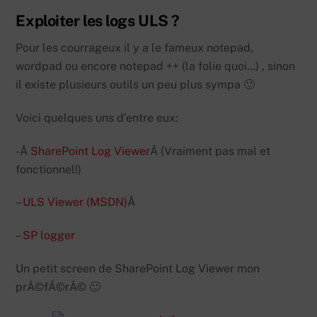
Exploiter les logs ULS ?
Pour les courrageux il y a le fameux notepad,
wordpad ou encore notepad ++ (la folie quoi…) , sinon
il existe plusieurs outils un peu plus sympa 🙂
Voici quelques uns d’entre eux:
-Â
SharePoint Log Viewer
Â (Vraiment pas mal et
fonctionnel!)
–
ULS Viewer (MSDN)
Â
–
SP logger
Un petit screen de SharePoint Log Viewer mon
prÃ©fÃ©rÃ© 🙂