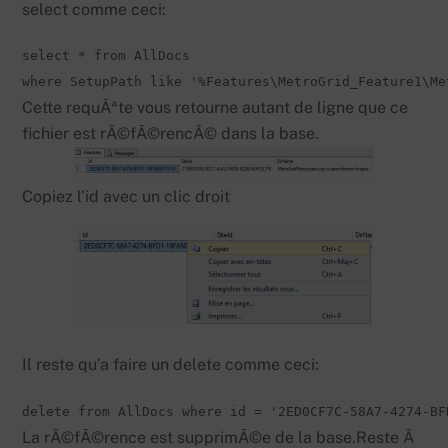
select comme ceci:
select * from AllDocs 

where SetupPath like '%Features\MetroGrid_Feature1\Me
Cette requÃªte vous retourne autant de ligne que ce
fichier est rÃ©fÃ©rencÃ© dans la base.
Copiez l’id avec un clic droit
Il reste qu’a faire un delete comme ceci:
delete from AllDocs where id = '2ED0CF7C-58A7-4274-BF
La rÃ©fÃ©rence est supprimÃ©e de la base.Reste Ã