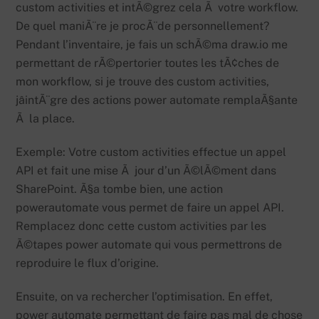
custom activities et intÃ©grez cela Ã votre workflow.
De quel maniÃ¨re je procÃ¨de personnellement?
Pendant l’inventaire, je fais un schÃ©ma draw.io me
permettant de rÃ©pertorier toutes les tÃ¢ches de
mon workflow, si je trouve des custom activities,
jâintÃ¨gre des actions power automate remplaÃ§ante
Ã la place.
Exemple: Votre custom activities effectue un appel
API et fait une mise Ã jour d’un Ã©lÃ©ment dans
SharePoint. Ã§a tombe bien, une action
powerautomate vous permet de faire un appel API.
Remplacez donc cette custom activities par les
Ã©tapes power automate qui vous permettrons de
reproduire le flux d’origine.
Ensuite, on va rechercher l’optimisation. En effet,
power automate permettant de faire pas mal de chose