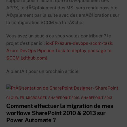
supporte pour l’instant que le dÃ©ploiement des
APPX, le dÃ©ploiement des MSI sera rendu possible
Ã©galement par la suite avec des amÃ©liorations sur
la configuration SCCM via la tÃ¢che.
Vous avez un soucis ou vous voulez contribuer ? le
projet c’est par ici:
ioxFR/azure-devops-sccm-task:
Azure DevOps Pipeline Task to deploy package to
SCCM (github.com)
A bientÃ´t pour un prochain article!
CLOUD
,
FR
,
MICROSOFT
,
SHAREPOINT 2010
,
SHAREPOINT 2013
Comment effectuer la migration de mes
worflows SharePoint 2010 & 2013 sur
Power Automate ?