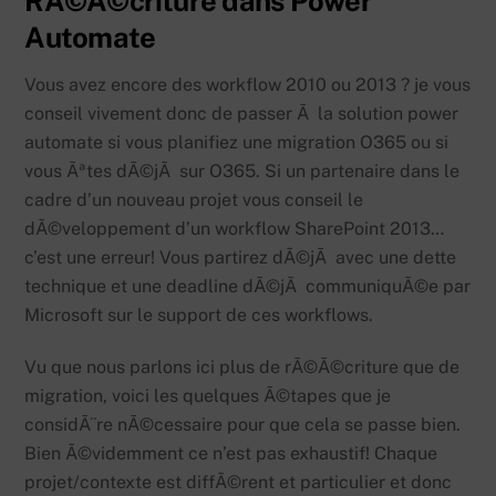
RÃ©Ã©criture dans Power
Automate
Vous avez encore des workflow 2010 ou 2013 ? je vous
conseil vivement donc de passer Ã la solution power
automate si vous planifiez une migration O365 ou si
vous Ãªtes dÃ©jÃ sur O365. Si un partenaire dans le
cadre d’un nouveau projet vous conseil le
dÃ©veloppement d’un workflow SharePoint 2013…
c’est une erreur! Vous partirez dÃ©jÃ avec une dette
technique et une deadline dÃ©jÃ communiquÃ©e par
Microsoft sur le support de ces workflows.
Vu que nous parlons ici plus de rÃ©Ã©criture que de
migration, voici les quelques Ã©tapes que je
considÃ¨re nÃ©cessaire pour que cela se passe bien.
Bien Ã©videmment ce n’est pas exhaustif! Chaque
projet/contexte est diffÃ©rent et particulier et donc