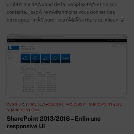
problÃ¨me dÃ©pend de la complexitÃ© et de son
contexte, j’espÃ¨re nÃ©anmoins vous donner des
bases pour prÃ©parer vos rÃ©Ã©criture au mieux 🙂
CSS 3
,
FR
,
HTML 5
,
JAVASCRIPT
,
MICROSOFT
,
SHAREPOINT 2013
,
SHAREPOINT 2016
SharePoint 2013/2016 – Enfin une
responsive UI