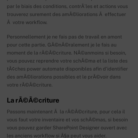
par le biais des conditions, contrÃ´les et actions vous
trouverez surement des amÃ©liorations Ã effectuer
Ã votre workflow.
Personnellement je ne fais pas de travail en amont
pour cette partie. GÃ©nÃ©ralement je le fais au
moment de la rÃ©Ã©criture. NÃ©anmoins si besoin,
vous pouvez reprendre votre schÃ©ma et la liste des
tÃ¢ches power automate disponibles afin d’identifier
des amÃ©liorations possibles et le prÃ©voir dans
votre rÃ©Ã©criture.
La rÃ©Ã©criture
Passons maintenant Ã la rÃ©Ã©criture, pour cela il
vous faut votre inventaire et vos schÃ©mas, si besoin
vous pouvez garder SharePoint Designer ouvert avec
les anciens workflow si Ã§a peut vous aider.