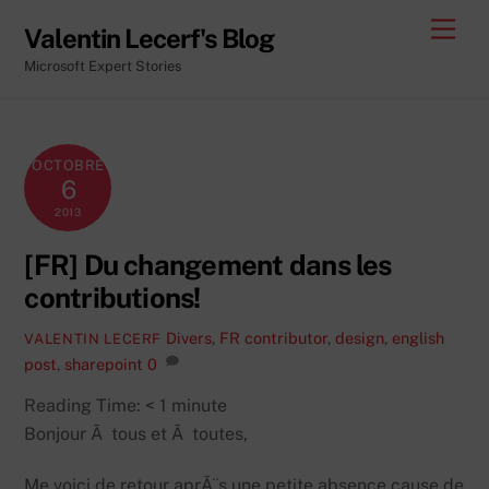
Skip
Men
Valentin Lecerf's Blog
to
Microsoft Expert Stories
content
OCTOBRE
6
2013
[FR] Du changement dans les
contributions!
Divers
,
FR
contributor
,
design
,
english
VALENTIN LECERF
post
,
sharepoint
0
Reading Time:
< 1
minute
Bonjour Ã tous et Ã toutes,
Me voici de retour aprÃ¨s une petite absence cause de