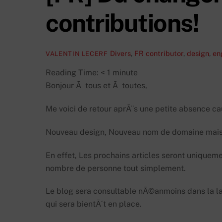
contributions!
Divers
,
FR
contributor
,
design
,
en
VALENTIN LECERF
Reading Time:
< 1
minute
Bonjour Ã tous et Ã toutes,
Me voici de retour aprÃ¨s une petite absence
Nouveau design, Nouveau nom de domaine mais 
En effet, Les prochains articles seront uniqueme
nombre de personne tout simplement.
Le blog sera consultable nÃ©anmoins dans la la
qui sera bientÃ´t en place.