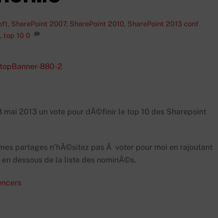
oft
,
SharePoint 2007
,
SharePoint 2010
,
SharePoint 2013
conf
,
top 10
0
 mai 2013 un vote pour dÃ©finir le top 10 des Sharepoint
 mes partages n’hÃ©sitez pas Ã voter pour moi en rajoutant
 en dessous de la liste des nominÃ©s.
encers