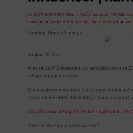
Divers
,
EvÃ©nements
,
FR
,
Micros
VALENTIN LECERF
sharepoint
,
contributor
,
french
,
sharepoint influencer
Reading Time:
< 1
minute
Bonjour Ã tous,
Avec la Conf Sharepoint qui se dÃ©roulera le 23
influencer est en cours.
Si vous aimez mon travail, mes contributions et
« Valentin LECERF (FRANCE) »‘ dans le textarea
http://harmon.ie/top-10-french-sharepoint-influ
Merci Ã vous pour votre soutien!