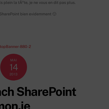
 plein la tÃªte, je ne vous en dit pas plus.
r SharePoint bien evidemment 🙂
MAI
14
2013
nch SharePoint
mon.ie