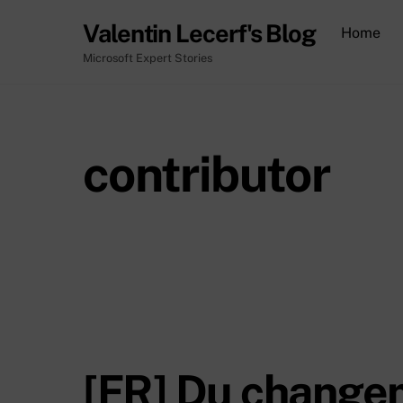
Skip
Valentin Lecerf's Blog
Home
to
content
Microsoft Expert Stories
contributor
[FR] Du change