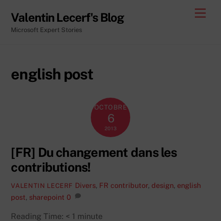
Skip
Men
Valentin Lecerf's Blog
to
Microsoft Expert Stories
content
english post
OCTOBRE
6
2013
[FR] Du changement dans les
contributions!
Divers
,
FR
contributor
,
design
,
english
VALENTIN LECERF
post
,
sharepoint
0
Reading Time:
< 1
minute