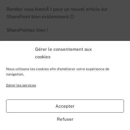
Rendez vous bientÃ´t pour un nouvel article sur
SharePoint bien evidemment 🙂
SharePointez bien !
Gérer le consentement aux
cookies
Nous utilisons les cookies afin d'améliorer votre expérience de
navigation.
Gérer les services
Back
Valentin Lecerf's Blog
To
Accepter
Top
Home
Blog
Contributions
My Projects
Contact
Refuser
About