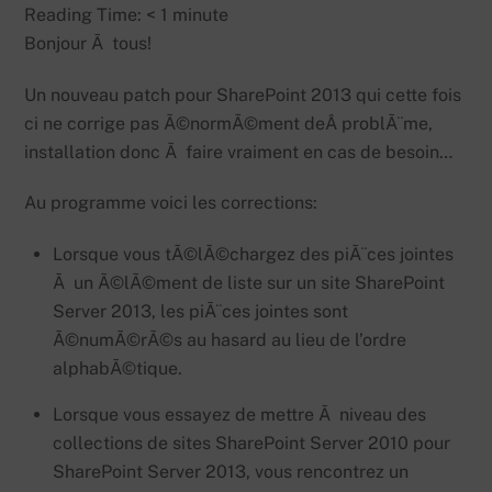
Reading Time:
< 1
minute
Bonjour Ã tous!
Un nouveau patch pour SharePoint 2013 qui cette fois
ci ne corrige pas Ã©normÃ©ment deÂ problÃ¨me,
installation donc Ã faire vraiment en cas de besoin…
Au programme voici les corrections:
Lorsque vous tÃ©lÃ©chargez des piÃ¨ces jointes
Ã un Ã©lÃ©ment de liste sur un site SharePoint
Server 2013, les piÃ¨ces jointes sont
Ã©numÃ©rÃ©s au hasard au lieu de l’ordre
alphabÃ©tique.
Lorsque vous essayez de mettre Ã niveau des
collections de sites SharePoint Server 2010 pour
SharePoint Server 2013, vous rencontrez un