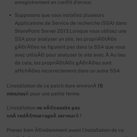
enregistrement en conflit d’erreur.
Supposons que vous installez plusieurs
Applications de Service de recherche (SSA) dans
SharePoint Server 2013.
Lorsque vous utilisez une
SSA pour analyser un site, les propriÃ©tÃ©s
gÃ©rÃ©es ne figurent pas dans la SSA que vous
avez utilisÃ© pour analyser le site avec.Â
Au lieu
de cela, les propriÃ©tÃ©s gÃ©rÃ©es sont
affichÃ©es incorrectement dans un autre SSA
L’installation de ce patch dure environÂ
15
minutes
Â pour une petite ferme.
L’installation
ne nÃ©cessite pas
unÂ redÃ©marrageÂ serveur
Â !
Prenez bien Ã©videmment avant l’installation de ce