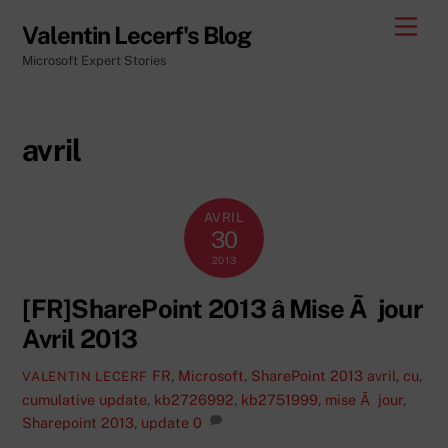
Skip
Men
Valentin Lecerf's Blog
to
Microsoft Expert Stories
content
avril
AVRIL
30
2013
[FR]SharePoint 2013 â Mise Ã jour
Avril 2013
FR
,
Microsoft
,
SharePoint 2013
avril
,
cu
,
VALENTIN LECERF
cumulative update
,
kb2726992
,
kb2751999
,
mise Ã jour
,
Sharepoint 2013
,
update
0