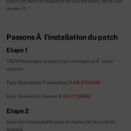
patch de faire un snapshot de vos serveurs, on ne sait
jamais 🙂
Passons Ã l’installation du patch
Etape 1
TÃ©lÃ©chargez le patch qui correspond Ã votre
version:
Pour SharePoint Foundation:Â
KB 2751999
Pour SharePoint Server:Â
KB 2726992
Etape 2
Executer l’executable puis acceptez la l’accord de
licence.