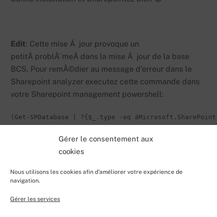
Edit
: Cette mise Ã jour provoque un
petitÂ problÃ¨meÂ dans la mise Ã jour de la base
BCS. Pour remÃ©dier au message d’erreur dans le
Sharepoint analyzer executez cette commande dans
votre Sharepoint management powershell:
(Get-SPDatabase | ?{$_.type -eq âMicrosoft.SharePoint
Gérer le consentement aux
cookies
Nous utilisons les cookies afin d'améliorer votre expérience de
navigation.
Gérer les services