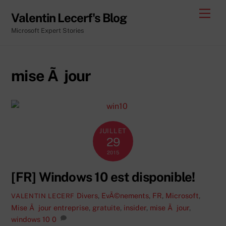
Skip
Men
Valentin Lecerf's Blog
to
Microsoft Expert Stories
content
mise Ã jour
JUILLET
29
2015
[FR] Windows 10 est disponible!
Divers
,
EvÃ©nements
,
FR
,
Microsoft
,
VALENTIN LECERF
Mise Ã jour
entreprise
,
gratuite
,
insider
,
mise Ã jour
,
windows 10
0