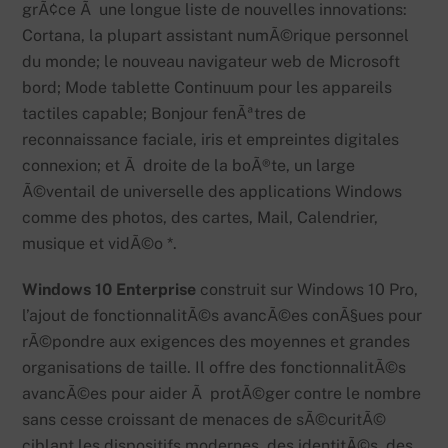
grÃ¢ce Ã une longue liste de nouvelles innovations:
Cortana, la plupart assistant numÃ©rique personnel
du monde; le nouveau navigateur web de Microsoft
bord; Mode tablette Continuum pour les appareils
tactiles capable; Bonjour fenÃªtres de
reconnaissance faciale, iris et empreintes digitales
connexion; et Ã droite de la boÃ®te, un large
Ã©ventail de universelle des applications Windows
comme des photos, des cartes, Mail, Calendrier,
musique et vidÃ©o *.
Windows 10 Enterprise
construit sur Windows 10 Pro,
l’ajout de fonctionnalitÃ©s avancÃ©es conÃ§ues pour
rÃ©pondre aux exigences des moyennes et grandes
organisations de taille. Il offre des fonctionnalitÃ©s
avancÃ©es pour aider Ã protÃ©ger contre le nombre
sans cesse croissant de menaces de sÃ©curitÃ©
ciblant les dispositifs modernes, des identitÃ©s, des