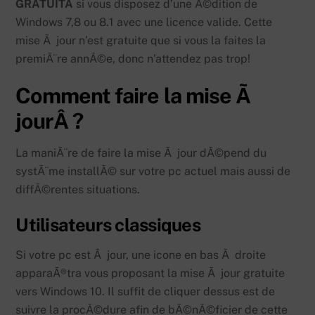
GRATUITÂ
si vous disposez d’une Ã©dition de
Windows 7,8 ou 8.1 avec une licence valide. Cette
mise Ã jour n’est gratuite que si vous la faites la
premiÃ¨re annÃ©e, donc n’attendez pas trop!
Comment faire la mise Ã
jourÂ ?
La maniÃ¨re de faire la mise Ã jour dÃ©pend du
systÃ¨me installÃ© sur votre pc actuel mais aussi de
diffÃ©rentes situations.
Utilisateurs classiques
Si votre pc est Ã jour, une icone en bas Ã droite
apparaÃ®tra vous proposant la mise Ã jour gratuite
vers Windows 10. Il suffit de cliquer dessus est de
suivre la procÃ©dure afin de bÃ©nÃ©ficier de cette