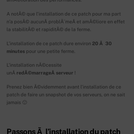
A notÃ© que l’installation de ce patch pour ma part
n’a posÃ© aucunÂ problÃ¨meÂ et amÃ©liore en effet
la stabilitÃ© et rapiditÃ© de la ferme.
L’installation de ce patch dure environ
20 Ã 30
minutes
pour une petite ferme.
L’installation nÃ©cessite
unÂ
redÃ©marrageÂ serveur
!
Prenez bien Ã©videmment avant l’installation de ce
patch de faire un snapshot de vos serveurs, on ne sait
jamais 🙂
Passons Ã l’installation du patch