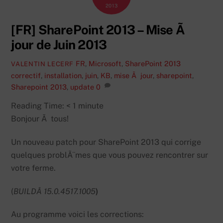
2013
[FR] SharePoint 2013 – Mise Ã
jour de Juin 2013
FR
,
Microsoft
,
SharePoint 2013
VALENTIN LECERF
correctif
,
installation
,
juin
,
KB
,
mise Ã jour
,
sharepoint
,
Sharepoint 2013
,
update
0
Reading Time:
< 1
minute
Bonjour Ã tous!
Un nouveau patch pour SharePoint 2013 qui corrige
quelques problÃ¨mes que vous pouvez rencontrer sur
votre ferme.
(
BUILDÂ 15.0.4517.1005
)
Au programme voici les corrections: