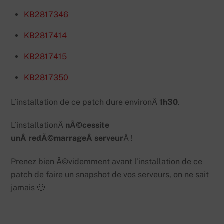
KB2817346
KB2817414
KB2817415
KB2817350
L’installation de ce patch dure environÂ
1h30
.
L’installationÂ
nÃ©cessite
unÂ redÃ©marrageÂ serveur
Â !
Prenez bien Ã©videmment avant l’installation de ce
patch de faire un snapshot de vos serveurs, on ne sait
jamais 🙂