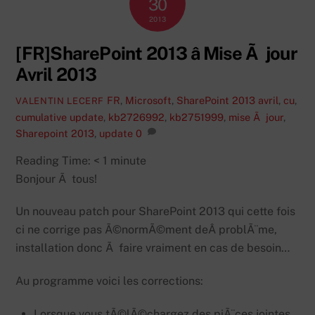
30
2013
[FR]SharePoint 2013 â Mise Ã jour
Avril 2013
FR
,
Microsoft
,
SharePoint 2013
avril
,
cu
,
VALENTIN LECERF
cumulative update
,
kb2726992
,
kb2751999
,
mise Ã jour
,
Sharepoint 2013
,
update
0
Reading Time:
< 1
minute
Bonjour Ã tous!
Un nouveau patch pour SharePoint 2013 qui cette fois
ci ne corrige pas Ã©normÃ©ment deÂ problÃ¨me,
installation donc Ã faire vraiment en cas de besoin…
Au programme voici les corrections:
Lorsque vous tÃ©lÃ©chargez des piÃ¨ces jointes