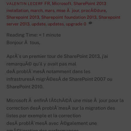
FR
,
Microsoft
,
SharePoint 2013
VALENTIN LECERF
installation
,
march
,
mars
,
mise Ã jour
,
procÃ©dure
,
Sharepoint 2013
,
Sharepoint foundation 2013
,
Sharepoint
server 2013
,
update
,
updates
,
upgrade
0
Reading Time:
< 1
minute
Bonjour Ã tous,
AprÃ¨s un premier tour de SharePoint 2013, j’ai
remarquÃ© qu’il y avait pas mal
deÂ problÃ¨mesÂ notamment dans les
infrastruresÂ migrÃ©esÂ de SharePoint 2007 ou
SharePoint 2010.
Microsoft Ã enfinÂ lÃ¢chÃ©Â une mise Ã jour pour la
correction desÂ problÃ¨mesÂ sur la migration des
listes par exemple et la correction
desÂ problÃ¨mesÂ avec Ã©galement une
amÃ©lioration des performances.