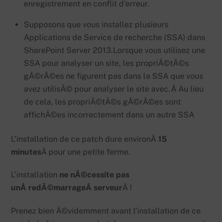
enregistrement en conflit d’erreur.
Supposons que vous installez plusieurs
Applications de Service de recherche (SSA) dans
SharePoint Server 2013.
Lorsque vous utilisez une
SSA pour analyser un site, les propriÃ©tÃ©s
gÃ©rÃ©es ne figurent pas dans la SSA que vous
avez utilisÃ© pour analyser le site avec.Â
Au lieu
de cela, les propriÃ©tÃ©s gÃ©rÃ©es sont
affichÃ©es incorrectement dans un autre SSA
L’installation de ce patch dure environÂ
15
minutes
Â pour une petite ferme.
L’installation
ne nÃ©cessite pas
unÂ redÃ©marrageÂ serveur
Â !
Prenez bien Ã©videmment avant l’installation de ce