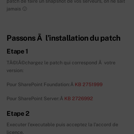
patch de faire un snapshot de vos serveurs, on ne sait
jamais 🙂
Passons Ã l’installation du patch
Etape 1
TÃ©lÃ©chargez le patch qui correspond Ã votre
version:
Pour SharePoint Foundation:Â
KB 2751999
Pour SharePoint Server:Â
KB 2726992
Etape 2
Executer l’executable puis acceptez la l’accord de
licence.