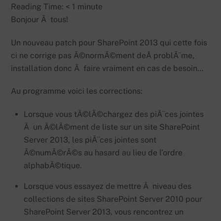
Reading Time:
< 1
minute
Bonjour Ã tous!
Un nouveau patch pour SharePoint 2013 qui cette fois
ci ne corrige pas Ã©normÃ©ment deÂ problÃ¨me,
installation donc Ã faire vraiment en cas de besoin…
Au programme voici les corrections:
Lorsque vous tÃ©lÃ©chargez des piÃ¨ces jointes
Ã un Ã©lÃ©ment de liste sur un site SharePoint
Server 2013, les piÃ¨ces jointes sont
Ã©numÃ©rÃ©s au hasard au lieu de l’ordre
alphabÃ©tique.
Lorsque vous essayez de mettre Ã niveau des
collections de sites SharePoint Server 2010 pour
SharePoint Server 2013, vous rencontrez un