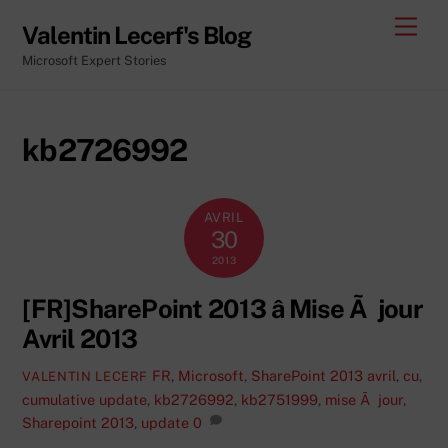
Skip
Men
Valentin Lecerf's Blog
to
Microsoft Expert Stories
content
kb2726992
AVRIL
30
2013
[FR]SharePoint 2013 â Mise Ã jour
Avril 2013
FR
,
Microsoft
,
SharePoint 2013
avril
,
cu
,
VALENTIN LECERF
cumulative update
,
kb2726992
,
kb2751999
,
mise Ã jour
,
Sharepoint 2013
,
update
0