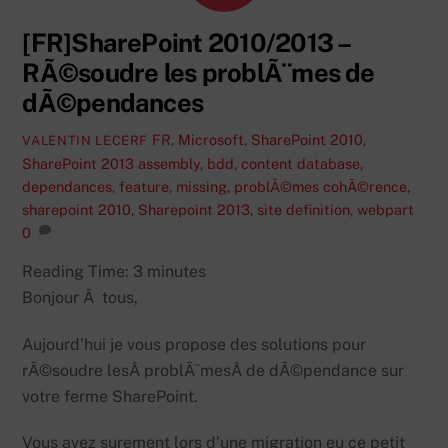
[FR]SharePoint 2010/2013 –
RÃ©soudre les problÃ¨mes de
dÃ©pendances
FR
,
Microsoft
,
SharePoint 2010
,
VALENTIN LECERF
SharePoint 2013
assembly
,
bdd
,
content database
,
dependances
,
feature
,
missing
,
problÃ©mes cohÃ©rence
,
sharepoint 2010
,
Sharepoint 2013
,
site definition
,
webpart
0
Reading Time:
3
minutes
Bonjour Ã tous,
Aujourd’hui je vous propose des solutions pour
rÃ©soudre lesÂ problÃ¨mesÂ de dÃ©pendance sur
votre ferme SharePoint.
Vous avez surement lors d’une migration eu ce petit