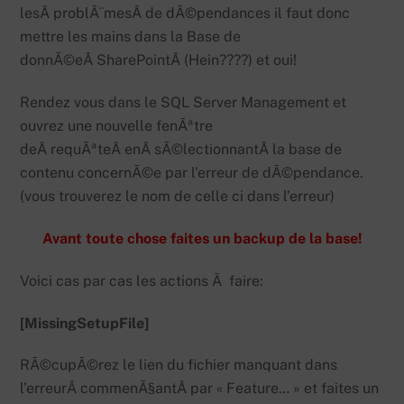
lesÂ problÃ¨mesÂ de dÃ©pendances il faut donc
mettre les mains dans la Base de
donnÃ©eÂ SharePointÂ (Hein????) et oui!
Rendez vous dans le SQL Server Management et
ouvrez une nouvelle fenÃªtre
deÂ requÃªteÂ enÂ sÃ©lectionnantÂ la base de
contenu concernÃ©e par l’erreur de dÃ©pendance.
(vous trouverez le nom de celle ci dans l’erreur)
Avant toute chose faites un backup de la base!
Voici cas par cas les actions Ã faire:
[MissingSetupFile]
RÃ©cupÃ©rez le lien du fichier manquant dans
l’erreurÂ commenÃ§antÂ par « Feature… » et faites un