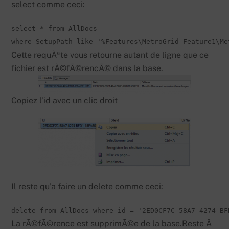
select comme ceci:
select * from AllDocs 

where SetupPath like '%Features\MetroGrid_Feature1\Me
Cette requÃªte vous retourne autant de ligne que ce
fichier est rÃ©fÃ©rencÃ© dans la base.
Copiez l’id avec un clic droit
Il reste qu’a faire un delete comme ceci:
delete from AllDocs where id = '2ED0CF7C-58A7-4274-BF
La rÃ©fÃ©rence est supprimÃ©e de la base.Reste Ã