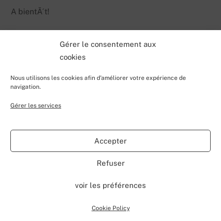
A bientÃ´t!
Gérer le consentement aux
cookies
Nous utilisons les cookies afin d'améliorer votre expérience de
navigation.
Gérer les services
Back
Valentin Lecerf's Blog
To
Accepter
Top
Home
Blog
Contributions
My Projects
Contact
Refuser
About
voir les préférences
©
Valentin Lecerf's Blog
2026
Powered by
WordPress
•
Themify WordPress Themes
Cookie Policy