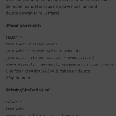
(je recommande) si vous ne pouvez pas, un petit
delete devrait faire l’affaire!
[MissingAssembly]
SELECT *

from EventReceivers event

join webs on (event.webid = webs.id) 

join sites site on (site.id = event.siteid) 

where Assembly = âAssembly manquante que vous trouve
Une fois l’id rÃ©cupÃ©rÃ©, faites un delete
Ã©galement.
[MissingSiteDefinition]
select * 

from webs 

where webtemplate = 'id du template'