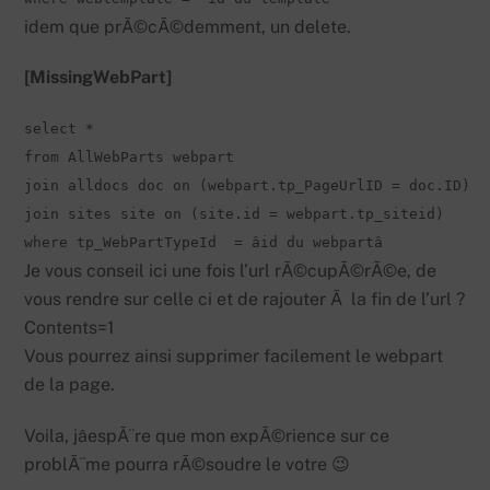
idem que prÃ©cÃ©demment, un delete.
[MissingWebPart]
select *

from AllWebParts webpart

join alldocs doc on (webpart.tp_PageUrlID = doc.ID)

join sites site on (site.id = webpart.tp_siteid)

where tp_WebPartTypeId  = âid du webpartâ
Je vous conseil ici une fois l’url rÃ©cupÃ©rÃ©e, de
vous rendre sur celle ci et de rajouter Ã la fin de l’url ?
Contents=1
Vous pourrez ainsi supprimer facilement le webpart
de la page.
Voila, jâespÃ¨re que mon expÃ©rience sur ce
problÃ¨me pourra rÃ©soudre le votre 😉