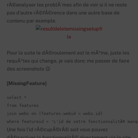
rÃ©analyser les problÃ¨mes afin de voir si il ne reste
pas d’autre rÃ©fÃ©rence dans une autre base de
contenu par exemple.
Pour la suite le dÃ©roulement est le mÃªme, juste les
requÃªtes qui change, je vais donc me passer de faire
des screenshots 😉
[MissingFeature]
select *

from features 

join webs on (features.webid = webs.id) 

where featureid = 'L'id de votre fonctionnalitÃ© manq
Une fois l’id rÃ©cupÃ©rÃ© soit vous pouvez
dÃ©sactiver la fonctionnalitÃ© directement via le site