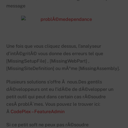
message
Une fois que vous cliquez dessus, l’analyseur
d’intÃ©gritÃ© vous donne des erreurs tel que
[MissingSetupFile] , [MissingWebPart] ,
[MissingSiteDefinition] ou mÃªme [MissingAssembly].
Plusieurs solutions s’offre Ã nous.Des gentils
dÃ©veloppeurs ont eu l’idÃ©e de dÃ©velopper un
petit outil qui peut dans certain cas rÃ©soudre
cesÂ problÃ¨mes. Vous pouvez le trouver ici:
Â
CodePlex – FeatureAdmin
Si ce petit soft ne peux pas rÃ©soudre