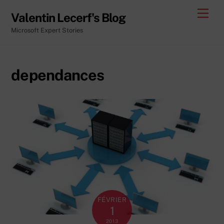
Skip
Men
Valentin Lecerf's Blog
to
Microsoft Expert Stories
content
dependances
FÉVRIER
1
2013