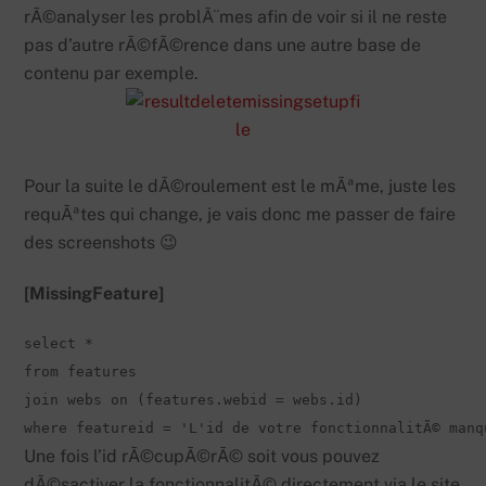
rÃ©analyser les problÃ¨mes afin de voir si il ne reste
pas d’autre rÃ©fÃ©rence dans une autre base de
contenu par exemple.
Pour la suite le dÃ©roulement est le mÃªme, juste les
requÃªtes qui change, je vais donc me passer de faire
des screenshots 😉
[MissingFeature]
select *

from features 

join webs on (features.webid = webs.id) 

where featureid = 'L'id de votre fonctionnalitÃ© manq
Une fois l’id rÃ©cupÃ©rÃ© soit vous pouvez
dÃ©sactiver la fonctionnalitÃ© directement via le site