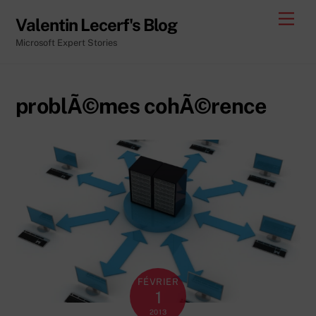
Skip
Men
Valentin Lecerf's Blog
to
Microsoft Expert Stories
content
problÃ©mes cohÃ©rence
FÉVRIER
1
2013