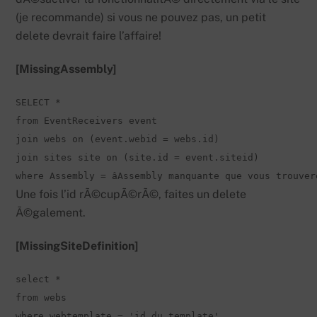
(je recommande) si vous ne pouvez pas, un petit
delete devrait faire l’affaire!
[MissingAssembly]
SELECT *

from EventReceivers event

join webs on (event.webid = webs.id) 

join sites site on (site.id = event.siteid) 

where Assembly = âAssembly manquante que vous trouve
Une fois l’id rÃ©cupÃ©rÃ©, faites un delete
Ã©galement.
[MissingSiteDefinition]
select * 

from webs 

where webtemplate = 'id du template'