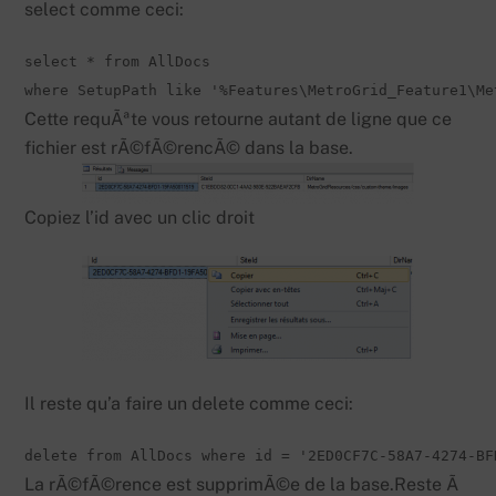
select comme ceci:
select * from AllDocs 

where SetupPath like '%Features\MetroGrid_Feature1\Me
Cette requÃªte vous retourne autant de ligne que ce
fichier est rÃ©fÃ©rencÃ© dans la base.
Copiez l’id avec un clic droit
Il reste qu’a faire un delete comme ceci:
delete from AllDocs where id = '2ED0CF7C-58A7-4274-BF
La rÃ©fÃ©rence est supprimÃ©e de la base.Reste Ã