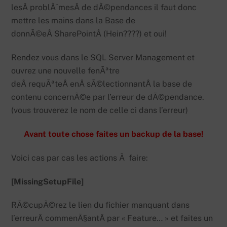
lesÂ problÃ¨mesÂ de dÃ©pendances il faut donc
mettre les mains dans la Base de
donnÃ©eÂ SharePointÂ (Hein????) et oui!
Rendez vous dans le SQL Server Management et
ouvrez une nouvelle fenÃªtre
deÂ requÃªteÂ enÂ sÃ©lectionnantÂ la base de
contenu concernÃ©e par l’erreur de dÃ©pendance.
(vous trouverez le nom de celle ci dans l’erreur)
Avant toute chose faites un backup de la base!
Voici cas par cas les actions Ã faire:
[MissingSetupFile]
RÃ©cupÃ©rez le lien du fichier manquant dans
l’erreurÂ commenÃ§antÂ par « Feature… » et faites un