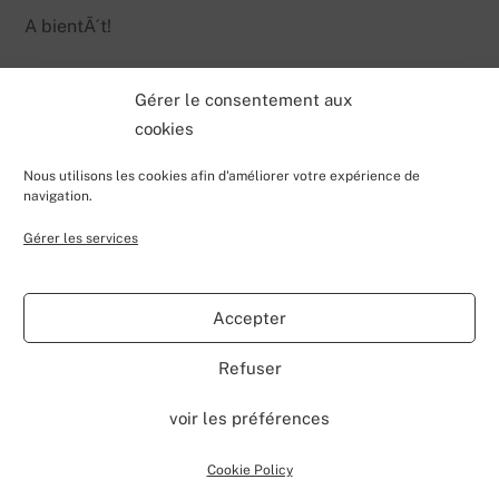
A bientÃ´t!
Gérer le consentement aux
cookies
Nous utilisons les cookies afin d'améliorer votre expérience de
navigation.
Gérer les services
Back
Valentin Lecerf's Blog
To
Accepter
Top
Home
Blog
Contributions
My Projects
Contact
Refuser
About
voir les préférences
©
Valentin Lecerf's Blog
2026
Powered by
WordPress
•
Themify WordPress Themes
Cookie Policy