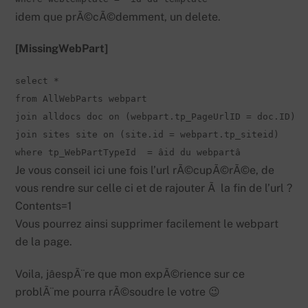
idem que prÃ©cÃ©demment, un delete.
[MissingWebPart]
select *

from AllWebParts webpart

join alldocs doc on (webpart.tp_PageUrlID = doc.ID)

join sites site on (site.id = webpart.tp_siteid)

where tp_WebPartTypeId  = âid du webpartâ
Je vous conseil ici une fois l’url rÃ©cupÃ©rÃ©e, de
vous rendre sur celle ci et de rajouter Ã la fin de l’url ?
Contents=1
Vous pourrez ainsi supprimer facilement le webpart
de la page.
Voila, jâespÃ¨re que mon expÃ©rience sur ce
problÃ¨me pourra rÃ©soudre le votre 😉