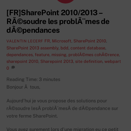
[FR]SharePoint 2010/2013 –
RÃ©soudre les problÃ¨mes de
dÃ©pendances
FR
,
Microsoft
,
SharePoint 2010
,
VALENTIN LECERF
SharePoint 2013
assembly
,
bdd
,
content database
,
dependances
,
feature
,
missing
,
problÃ©mes cohÃ©rence
,
sharepoint 2010
,
Sharepoint 2013
,
site definition
,
webpart
0
Reading Time:
3
minutes
Bonjour Ã tous,
Aujourd’hui je vous propose des solutions pour
rÃ©soudre lesÂ problÃ¨mesÂ de dÃ©pendance sur
votre ferme SharePoint.
Vous avez surement lors d’une migration eu ce petit