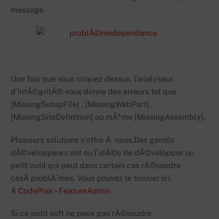
message
Une fois que vous cliquez dessus, l’analyseur
d’intÃ©gritÃ© vous donne des erreurs tel que
[MissingSetupFile] , [MissingWebPart] ,
[MissingSiteDefinition] ou mÃªme [MissingAssembly].
Plusieurs solutions s’offre Ã nous.Des gentils
dÃ©veloppeurs ont eu l’idÃ©e de dÃ©velopper un
petit outil qui peut dans certain cas rÃ©soudre
cesÂ problÃ¨mes. Vous pouvez le trouver ici:
Â
CodePlex – FeatureAdmin
Si ce petit soft ne peux pas rÃ©soudre