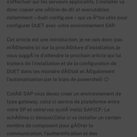
s’effectuer sur les serveurs applicatifs. L’installer va
donc copier une sÃ©rie de dll et executables
notamment « duet-config.exe » qui va Ãªtre utile pour
configurer DUET avec votre environnement SAP.
Cet article est une introduction, je ne vais donc pas
m’Ã©tendre ici sur la procÃ©dure d’installation.Je
vous suggÃ¨re d’attendre le prochain article qui lui
traitera de l’installation et de la configuration de
DUET dans les moindre dÃ©tail et Ã©galement
l’automatisation par le biais de powershell 🙂
CotÃ© SAP vous devez creer un environnement de
type gateway, celui ci servira de plateforme entre
votre SP et votre/vos systÃ¨me(s) SAP.(CF: Le
schÃ©ma ci dessus).Celui ci va installer un certain
nombre de composant pour gÃ©rer la
communication, l’authentification et des