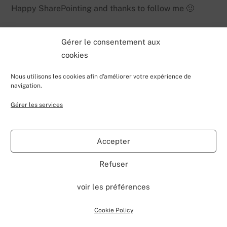
Happy SharePointing and thanks to follow me 🙂
Gérer le consentement aux
cookies
Nous utilisons les cookies afin d'améliorer votre expérience de
navigation.
Gérer les services
Back
Valentin Lecerf's Blog
To
Accepter
Top
Home
Blog
Contributions
My Projects
Contact
Refuser
About
voir les préférences
©
Valentin Lecerf's Blog
2026
Powered by
WordPress
•
Themify WordPress Themes
Cookie Policy