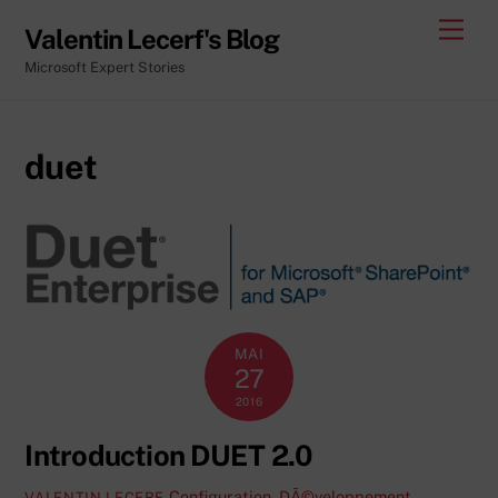
Skip
Men
Valentin Lecerf's Blog
to
Microsoft Expert Stories
content
duet
MAI
27
2016
Introduction DUET 2.0
Configuration
,
DÃ©veloppement
,
VALENTIN LECERF