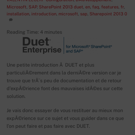
Microsoft
,
SAP
,
SharePoint 2013
duet
,
en
,
faq
,
features
,
fr
,
installation
,
introduction
,
microsoft
,
sap
,
Sharepoint 2013
0
Reading Time:
4
minutes
Une petite introduction Ã DUET et plus
particuliÃ©rement dans la derniÃ©re version car je
trouve que trÃ¨s peu de documentation et de retour
d’expÃ©rience font des mauvaises idÃ©es sur cette
solution.
Je vais donc essayer de vous restituer au mieux mon
expÃ©rience sur ce sujet et vous guider dans ce que
l’on peut faire et pas faire avec DUET.