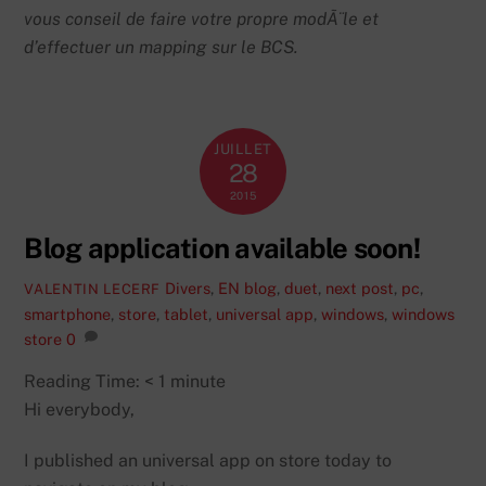
vous conseil de faire votre propre modÃ¨le et
d’effectuer un mapping sur le BCS.
JUILLET
28
2015
Blog application available soon!
Divers
,
EN
blog
,
duet
,
next post
,
pc
,
VALENTIN LECERF
smartphone
,
store
,
tablet
,
universal app
,
windows
,
windows
store
0
Reading Time:
< 1
minute
Hi everybody,
I published an universal app on store today to