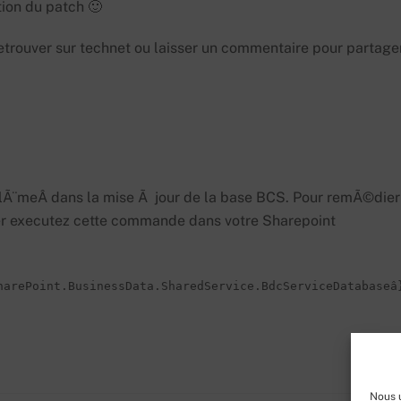
ation du patch 🙂
etrouver sur technet ou laisser un commentaire pour partage
blÃ¨meÂ dans la mise Ã jour de la base BCS. Pour remÃ©dier
er executez cette commande dans votre Sharepoint
harePoint.BusinessData.SharedService.BdcServiceDatabaseâ
Nous u