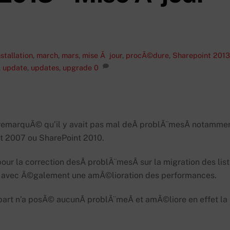
nstallation
,
march
,
mars
,
mise Ã jour
,
procÃ©dure
,
Sharepoint 2013
,
update
,
updates
,
upgrade
0
ai remarquÃ© qu’il y avait pas mal deÂ problÃ¨mesÂ notamme
t 2007 ou SharePoint 2010.
ur la correction desÂ problÃ¨mesÂ sur la migration des lis
Â avec Ã©galement une amÃ©lioration des performances.
 part n’a posÃ© aucunÂ problÃ¨meÂ et amÃ©liore en effet la