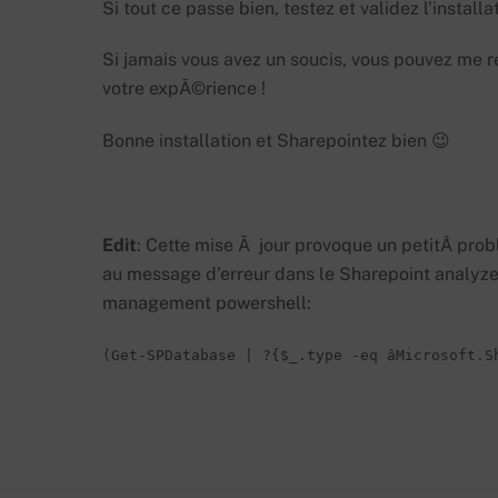
Si tout ce passe bien, testez et validez l’install
Si jamais vous avez un soucis, vous pouvez me r
votre expÃ©rience !
Bonne installation et Sharepointez bien 😉
Edit
: Cette mise Ã jour provoque un petitÂ pro
au message d’erreur dans le Sharepoint analyz
management powershell:
(Get-SPDatabase | ?{$_.type -eq âMicrosoft.S