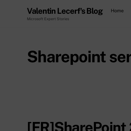
Skip
Valentin Lecerf's Blog
Home
to
content
Microsoft Expert Stories
Sharepoint se
[FR]SharePoint 