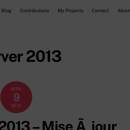
Blog
Contributions
My Projects
Contact
Abou
rver 2013
AVRIL
9
2013
2013 – Mise Ã jour