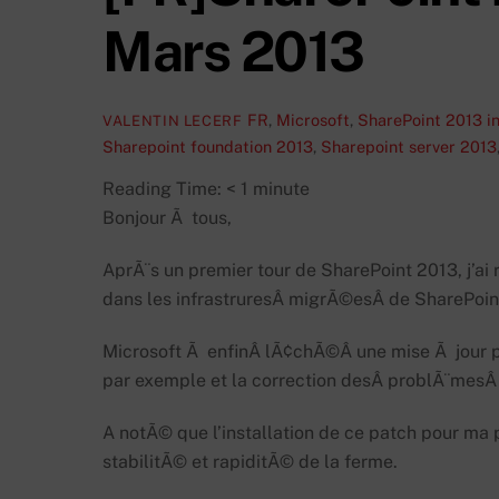
Mars 2013
FR
,
Microsoft
,
SharePoint 2013
i
VALENTIN LECERF
Sharepoint foundation 2013
,
Sharepoint server 2013
Reading Time:
< 1
minute
Bonjour Ã tous,
AprÃ¨s un premier tour de SharePoint 2013, j’
dans les infrastruresÂ migrÃ©esÂ de SharePoin
Microsoft Ã enfinÂ lÃ¢chÃ©Â une mise Ã jour po
par exemple et la correction desÂ problÃ¨mes
A notÃ© que l’installation de ce patch pour ma
stabilitÃ© et rapiditÃ© de la ferme.