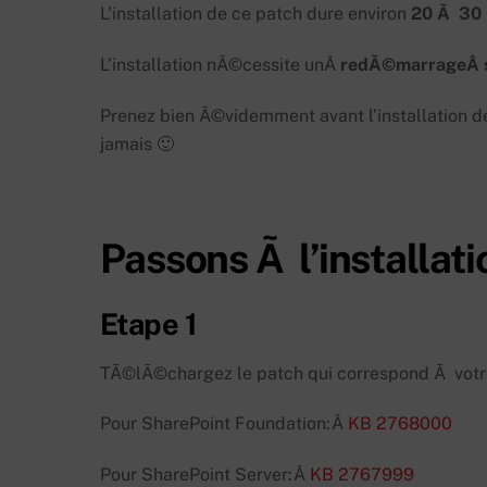
L’installation de ce patch dure environ
20 Ã 30 
L’installation nÃ©cessite unÂ
redÃ©marrageÂ 
Prenez bien Ã©videmment avant l’installation de
jamais 🙂
Passons Ã l’installati
Etape 1
TÃ©lÃ©chargez le patch qui correspond Ã votre
Pour SharePoint Foundation:Â
KB 2768000
Pour SharePoint Server:Â
KB 2767999